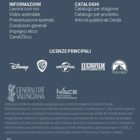
INFORMAZIONI
CATALOGHI
Lavora con noi
Catalogo per stagione
Video aziendale
Catalogo per prodotto
Presentazione azienda
Articoli pubblicati Cerda
Condizioni generali
Impegno etico
Canal Ético
LICENZE PRINCIPALI
Artesanía Cerdá ha recibido una ayuda de la Unión Europea con cargo al Fondo
NextGenerationEU, en el marco del Plan de Recuperación, Trasformación y Resiliencia, para la
realización de una instalación fotovoltaica para autoconsumo de 50kW/43,20kWp dentro del
programa de incentivos ligados al autoconsumo y almacenamiento, con fuentes de energía
renovable, así como la implantación de sistemas térmicos renovables en el sector residencial
del Ministerio para la Transición Ecológica y el Reto Demográfico, gestionado por el IVACE, a
través de la Consellería de Economía Sostenible, Sectors Productius, Comerç i Treball.