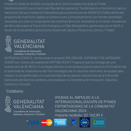
Artesanía Cerdá ha recibido una ayuda de la Unión Europea con cargo al Fondo
NextGenerationEU, en el marco del Plan de Recuperación, Trasformación y Resiliencia, para la
realización de una instalación fotovoltaica para autoconsumo de 50kW/43,20kWp dentro del
programa de incentivos ligados al autoconsumo y almacenamiento, con fuentes de energía
renovable, así como la implantación de sistemas térmicos renovables en el sector residencial
del Ministerio para la Transición Ecológica y el Reto Demográfico, gestionado por el IVACE, a
través de la Consellería de Economía Sostenible, Sectors Productius, Comerç i Treball.
ARTESANIA CERDA SL, ha realizado el proyecto “MEJORA DEL ENTORNO IT DE ARTESANÍA
CERDÁ” con número de expediente INPYME/2024/714 para el que ha conseguido una
subvención de 40.465,62 € correspondiente a la convocatoria para el ejercicio 2024, dentro de
la sexta fase de implantación del Plan estratégico de la industria valenciana, de ayudas para
mejorar la competitividad y la sostenibilidad de las pymes industriales de la Comunitat
Valenciana de diversos sectores, convocada por la Conselleria de Innovación, Industria,
Comercio y Turismo.