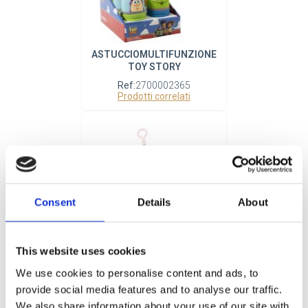
ASTUCCIOMULTIFUNZIONE
TOY STORY
Ref:
2700002365
Prodotti correlati
Consent
Details
About
This website uses cookies
SET CANCELLERIA PELUCHE
HELLO KITTY
We use cookies to personalise content and ads, to
provide social media features and to analyse our traffic.
Ref:
2700002350
Prodotti correlati
We also share information about your use of our site with