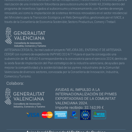
realización de una instalación fotovoltaica para autoconsumo de 50kW/43,20kWp dentro del
programa de incentivos ligados al autoconsumo y almacenamiento, con fuentes de energía
renovable, así como la implantación de sistemas térmicos renovables en el sector residencial
del Ministerio para la Transición Ecológica y el Reto Demográfico, gestionado por el IVACE, a
través de la Consellería de Economía Sostenible, Sectors Productius, Comerç i Treball.
ARTESANIA CERDA SL, ha realizado el proyecto “MEJORA DEL ENTORNO IT DE ARTESANÍA
CERDÁ” con número de expediente INPYME/2024/714 para el que ha conseguido una
subvención de 40.465,62 € correspondiente a la convocatoria para el ejercicio 2024, dentro de
la sexta fase de implantación del Plan estratégico de la industria valenciana, de ayudas para
mejorar la competitividad y la sostenibilidad de las pymes industriales de la Comunitat
Valenciana de diversos sectores, convocada por la Conselleria de Innovación, Industria,
Comercio y Turismo.