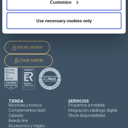
Customize
+34 962 200 502
+39 0694 806 334
+33 249 880 967
Use necessary cookies only
Iniciar sesión
Crear cuenta
TIENDA
SERVICIOS
Mochilas y bolsos
Proyectos a medida
Complementos textil
Integración catálogo digital
Calzado
Stock disponibilidad
Beauty line
Accesorios y regalo