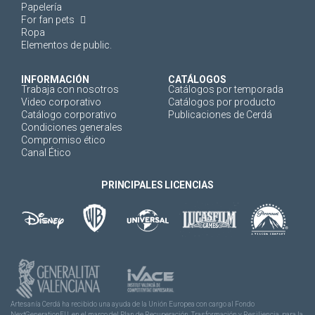
Papelería
For fan pets
Ropa
Elementos de public.
INFORMACIÓN
CATÁLOGOS
Trabaja con nosotros
Catálogos por temporada
Video corporativo
Catálogos por producto
Catálogo corporativo
Publicaciones de Cerdá
Condiciones generales
Compromiso ético
Canal Ético
PRINCIPALES LICENCIAS
Artesanía Cerdá ha recibido una ayuda de la Unión Europea con cargo al Fondo
NextGenerationEU, en el marco del Plan de Recuperación, Trasformación y Resiliencia, para la