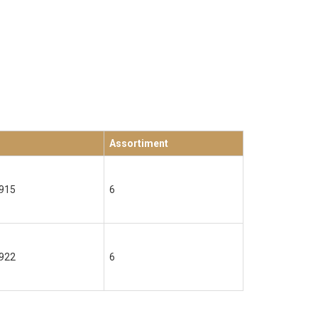
Assortiment
915
6
922
6