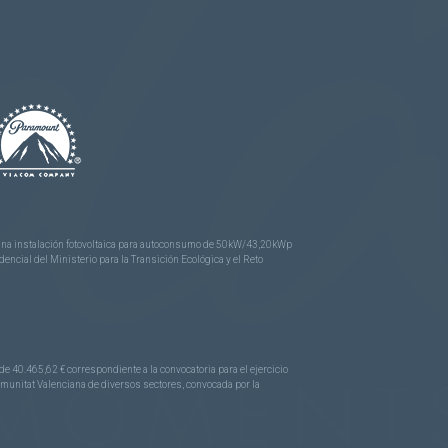
e una instalación fotovoltaica para autoconsumo de 50kW/43,20kWp
ncial del Ministerio para la Transición Ecológica y el Reto
.465,62 € correspondiente a la convocatoria para el ejercicio
Comunitat Valenciana de diversos sectores, convocada por la