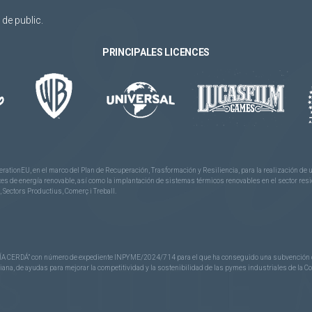
de public.
PRINCIPALES LICENCES
rationEU, en el marco del Plan de Recuperación, Trasformación y Resiliencia, para la realización d
 de energía renovable, así como la implantación de sistemas térmicos renovables en el sector reside
 Sectors Productius, Comerç i Treball.
CERDÁ” con número de expediente INPYME/2024/714 para el que ha conseguido una subvención de 40
nciana, de ayudas para mejorar la competitividad y la sostenibilidad de las pymes industriales de la 