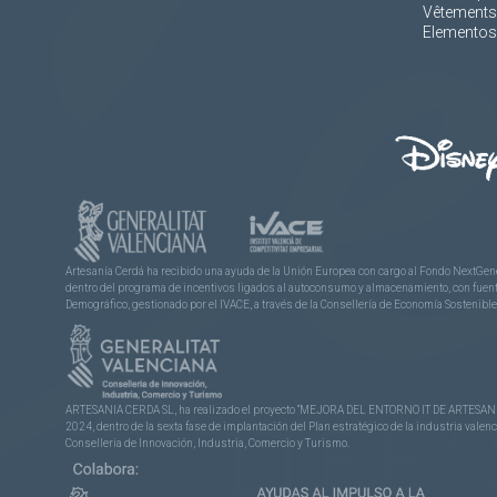
Vêtements
Elementos 
Artesanía Cerdá ha recibido una ayuda de la Unión Europea con cargo al Fondo NextGene
dentro del programa de incentivos ligados al autoconsumo y almacenamiento, con fuentes
Demográfico, gestionado por el IVACE, a través de la Consellería de Economía Sostenible,
ARTESANIA CERDA SL, ha realizado el proyecto “MEJORA DEL ENTORNO IT DE ARTESANÍA 
2024, dentro de la sexta fase de implantación del Plan estratégico de la industria vale
Conselleria de Innovación, Industria, Comercio y Turismo.