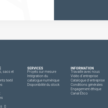
E
SERVICES
INFORMATION
, sacs et
Projets sur mesure
Travaille avec nous
Intégration du
Vidéo d´entreprise
s textil
catalogue numérique
Catalogue d´entreprise
es
Disponibilité du stock
Conditions générales
Engagement éthique
t
Canal Ético
es
ts