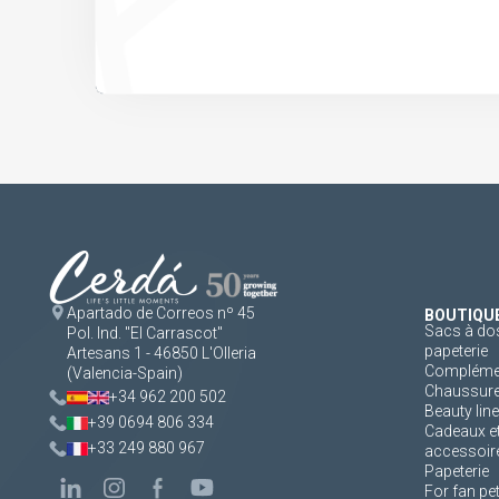
Apartado de Correos nº 45
BOUTIQU
Sacs à dos
Pol. Ind. "El Carrascot"
papeterie
Artesans 1 - 46850 L'Olleria
Complément
(Valencia-Spain)
Chaussur
+34 962 200 502
Beauty line
+39 0694 806 334
Cadeaux e
+33 249 880 967
accessoir
Papeterie
For fan pe