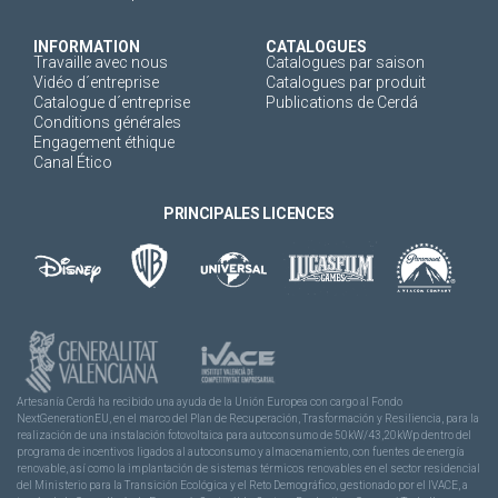
INFORMATION
CATALOGUES
Travaille avec nous
Catalogues par saison
Vidéo d´entreprise
Catalogues par produit
Catalogue d´entreprise
Publications de Cerdá
Conditions générales
Engagement éthique
Canal Ético
PRINCIPALES LICENCES
Artesanía Cerdá ha recibido una ayuda de la Unión Europea con cargo al Fondo
NextGenerationEU, en el marco del Plan de Recuperación, Trasformación y Resiliencia, para la
realización de una instalación fotovoltaica para autoconsumo de 50kW/43,20kWp dentro del
programa de incentivos ligados al autoconsumo y almacenamiento, con fuentes de energía
renovable, así como la implantación de sistemas térmicos renovables en el sector residencial
del Ministerio para la Transición Ecológica y el Reto Demográfico, gestionado por el IVACE, a