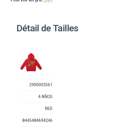
Pour voir les prix :
|
Détail de Tailles
2900003561
4 AÑOS
RED
8445484694246