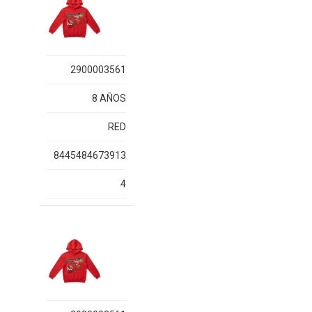
2900003561
8 AÑOS
RED
8445484673913
4