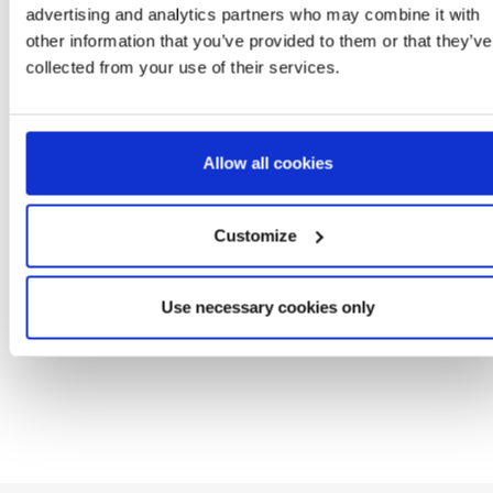
advertising and analytics partners who may combine it with
other information that you’ve provided to them or that they’ve
collected from your use of their services.
CHAUSSURE DE SPORT
SAC À DOS ENFANT B
SEMELLE EVA AVEC
PERSONNAGE CAR
LUMIÈRE CARS
Ref: 2300007351
Ref: 2100006536
Allow all cookies
Customize
Use necessary cookies only