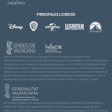
Canal Ético
PRINCIPALES LICENCES
Artesanía Cerdá ha recibido una ayuda de la Unión Europea con cargo al Fondo
NextGenerationEU, en el marco del Plan de Recuperación, Trasformación y Resiliencia, para la
realización de una instalación fotovoltaica para autoconsumo de 50kW/43,20kWp dentro del
programa de incentivos ligados al autoconsumo y almacenamiento, con fuentes de energía
renovable, así como la implantación de sistemas térmicos renovables en el sector residencial
del Ministerio para la Transición Ecológica y el Reto Demográfico, gestionado por el IVACE, a
través de la Consellería de Economía Sostenible, Sectors Productius, Comerç i Treball.
ARTESANIA CERDA SL, ha realizado el proyecto “MEJORA DEL ENTORNO IT DE ARTESANÍA
CERDÁ” con número de expediente INPYME/2024/714 para el que ha conseguido una
subvención de 40.465,62 € correspondiente a la convocatoria para el ejercicio 2024, dentro de