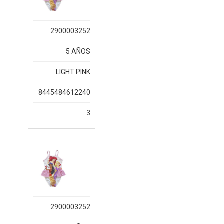
2900003252
5 AÑOS
LIGHT PINK
8445484612240
3
2900003252