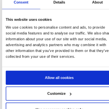
Consent
Details
About
1
This website uses cookies
We use cookies to personalise content and ads, to provide
social media features and to analyse our traffic. We also sha
information about your use of our site with our social media,
Plus d'articles PRINCESS
advertising and analytics partners who may combine it with
other information that you’ve provided to them or that they’ve
collected from your use of their services.
Allow all cookies
Customize
CASQUETTE BASE
SAC FANTASIE PRINC
PRINCESS
Ref: 2200010430
Ref: 2100004940