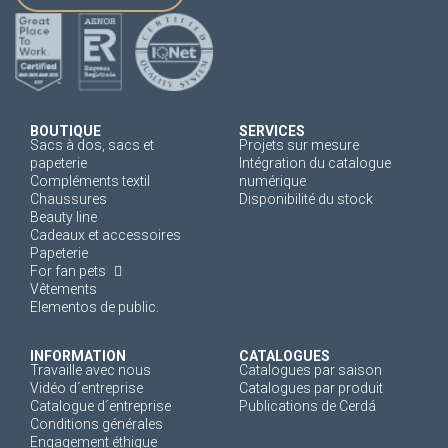
BOUTIQUE
SERVICES
Sacs à dos, sacs et
Projets sur mesure
papeterie
Intégration du catalogue
Compléments textil
numérique
Chaussures
Disponibilité du stock
Beauty line
Cadeaux et accessoires
Papeterie
For fan pets
Vêtements
Elementos de public.
INFORMATION
CATALOGUES
Travaille avec nous
Catalogues par saison
Vidéo d´entreprise
Catalogues par produit
Catalogue d´entreprise
Publications de Cerdá
Conditions générales
Engagement éthique