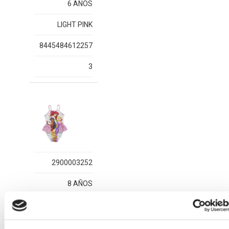
6 AÑOS
LIGHT PINK
8445484612257
3
2900003252
8 AÑOS
LIGHT PINK
8445484612264