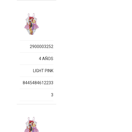
2900003252
4 AÑOS
LIGHT PINK
8445484612233
3