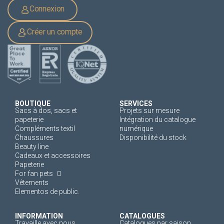
Connexion
Créer un compte
BOUTIQUE
SERVICES
Sacs à dos, sacs et
Projets sur mesure
papeterie
Intégration du catalogue
Compléments textil
numérique
Chaussures
Disponibilité du stock
Beauty line
Cadeaux et accessoires
Papeterie
For fan pets
Vêtements
Elementos de public.
INFORMATION
CATALOGUES
Travaille avec nous
Catalogues par saison