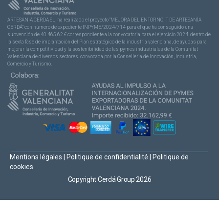
ARTESANIA CERDA SL, ha realizado el proyecto “MEJORA DEL ENTORNO IT DE ARTESANÍA
CERDÁ” con número de expediente INPYME/2024/714 para el que ha conseguido una
subvención de 40.465,62 € correspondiente a la convocatoria para el ejercicio 2024, dentro de
la sexta fase de implantación del Plan estratégico de la industria valenciana, de ayudas para
mejorar la competitividad y la sostenibilidad de las pymes industriales de la Comunitat
Valenciana de diversos sectores, convocada por la Conselleria de Innovación, Industria,
Comercio y Turismo.
Mentions légales
|
Politique de confidentialité
|
Politique de
cookies
Copyright Cerdá Group 2026