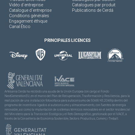
Vidéo d´entreprise
Catalogues par produit
Catalogue d´entreprise
Publications de Cerdá
Conditions générales
Engagement éthique
Canal Ético
PRINCIPALES LICENCES
Artesanía Cerdá ha recibido una ayuda de la Unión Europea con cargo al Fondo
NextGenerationEU, en el marco del Plan de Recuperación, Trasformación y Resiliencia, para la
realización de una instalación fotovoltaica para autoconsumo de 50kW/43,20kWp dentro del
programa de incentivos ligados al autoconsumo y almacenamiento, con fuentes de energía
renovable, así como la implantación de sistemas térmicos renovables en el sector residencial
del Ministerio para la Transición Ecológica y el Reto Demográfico, gestionado por el IVACE, a
través de la Consellería de Economía Sostenible, Sectors Productius, Comerç i Treball.