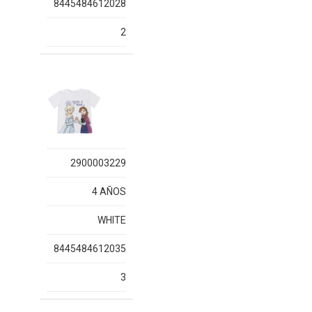
8445484612028
2
2900003229
4 AÑOS
WHITE
8445484612035
3