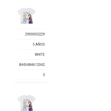
2900003229
5 AÑOS
WHITE
8445484612042
3