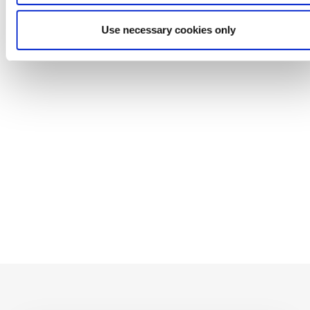
CASQUETTE SET DE
SAC À DOS ENFANT B
Use necessary cookies only
LUNETTES DE SOLEIL
3D FROZEN
FROZEN
Ref: 2200010153
Ref: 2100005875