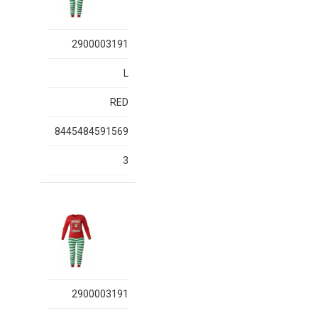
2900003191
L
RED
8445484591569
3
2900003191