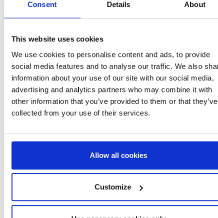
Consent
Details
About
2
This website uses cookies
We use cookies to personalise content and ads, to provide
social media features and to analyse our traffic. We also sha
information about your use of our site with our social media,
Plus d'articles THE ELF
advertising and analytics partners who may combine it with
other information that you’ve provided to them or that they’ve
collected from your use of their services.
Allow all cookies
Customize
 LONG SINGLE
SAC À DOS ENFANT
PYJAMA LONG SING
 NOËL THE ELF
CARACTÈRE PELUCHE
JERSEY NOËL THE E
THE ELF
: 2900003192
Ref: 2100006359
Ref: 2900003190