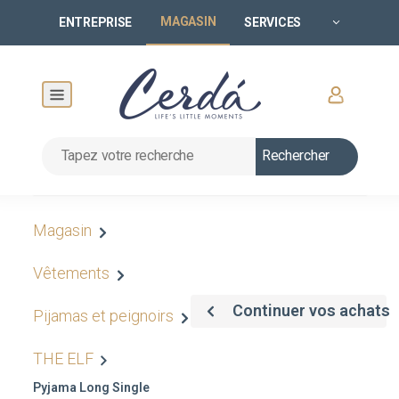
MAGASIN
ENTREPRISE
SERVICES
Rechercher
Magasin
Vêtements
Continuer vos achats
Pijamas et peignoirs
THE ELF
Pyjama Long Single