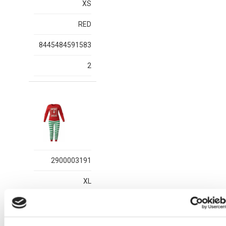
XS
RED
8445484591583
2
2900003191
XL
RED
8445484591576