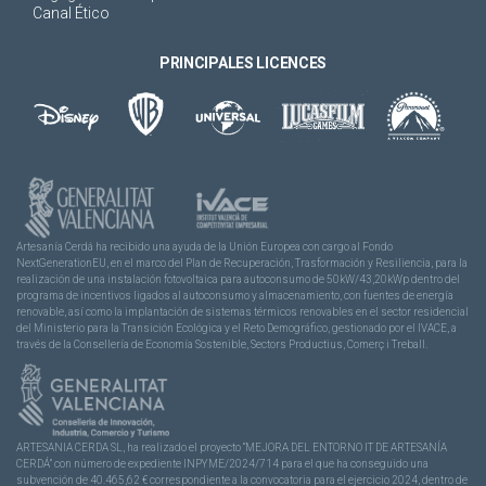
Canal Ético
PRINCIPALES LICENCES
Artesanía Cerdá ha recibido una ayuda de la Unión Europea con cargo al Fondo
NextGenerationEU, en el marco del Plan de Recuperación, Trasformación y Resiliencia, para la
realización de una instalación fotovoltaica para autoconsumo de 50kW/43,20kWp dentro del
programa de incentivos ligados al autoconsumo y almacenamiento, con fuentes de energía
renovable, así como la implantación de sistemas térmicos renovables en el sector residencial
del Ministerio para la Transición Ecológica y el Reto Demográfico, gestionado por el IVACE, a
través de la Consellería de Economía Sostenible, Sectors Productius, Comerç i Treball.
ARTESANIA CERDA SL, ha realizado el proyecto “MEJORA DEL ENTORNO IT DE ARTESANÍA
CERDÁ” con número de expediente INPYME/2024/714 para el que ha conseguido una
subvención de 40.465,62 € correspondiente a la convocatoria para el ejercicio 2024, dentro de