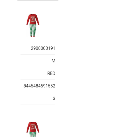
2900003191
M
RED
8445484591552
3