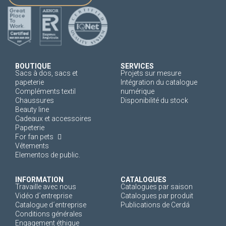
BOUTIQUE
SERVICES
Sacs à dos, sacs et
Projets sur mesure
papeterie
Intégration du catalogue
Compléments textil
numérique
Chaussures
Disponibilité du stock
Beauty line
Cadeaux et accessoires
Papeterie
For fan pets
Vêtements
Elementos de public.
INFORMATION
CATALOGUES
Travaille avec nous
Catalogues par saison
Vidéo d´entreprise
Catalogues par produit
Catalogue d´entreprise
Publications de Cerdá
Conditions générales
Engagement éthique