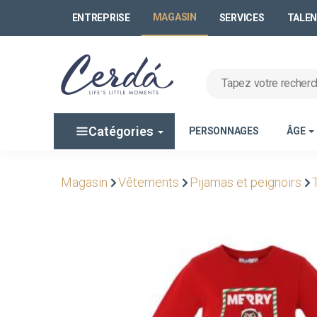
MAGASIN
ENTREPRISE
SERVICES
TALE
Catégories
PERSONNAGES
ÂGE
Magasin
Vêtements
Pijamas et peignoirs