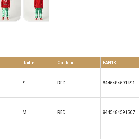
Taille
Couleur
EAN13
S
RED
8445484591491
M
RED
8445484591507