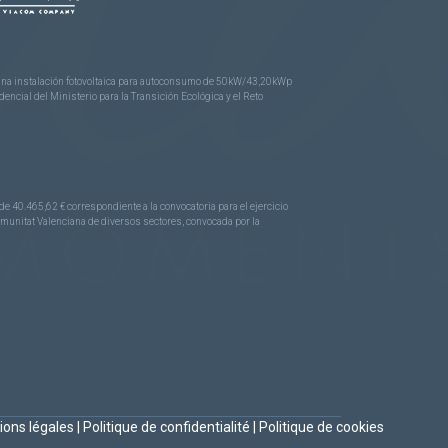
e una instalación fotovoltaica para autoconsumo de 50kW/43,20kWp
ncial del Ministerio para la Transición Ecológica y el Reto
.465,62 € correspondiente a la convocatoria para el ejercicio
Comunitat Valenciana de diversos sectores, convocada por la
ions légales
|
Politique de confidentialité
|
Politique de cookies