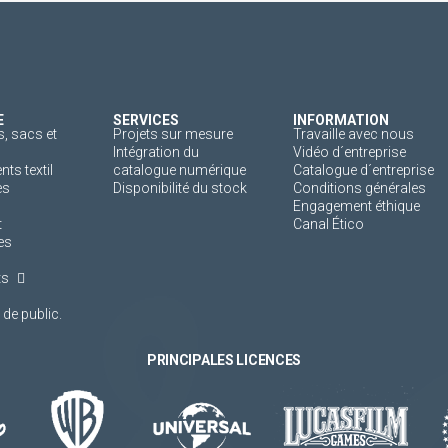
E
SERVICES
INFORMATION
, sacs et
Projets sur mesure
Travaille avec nous
Intégration du
Vidéo d´entreprise
s textil
catalogue numérique
Catalogue d´entreprise
es
Disponibilité du stock
Conditions générales
Engagement éthique
t
Canal Ético
es
ts
de public.
PRINCIPALES LICENCES