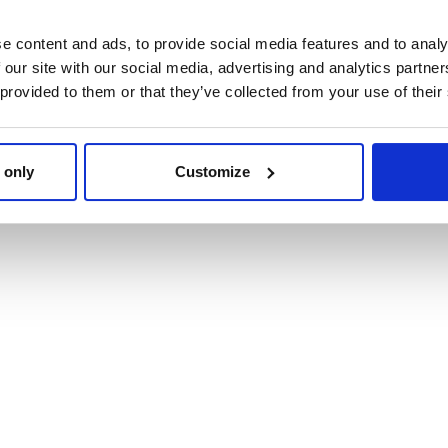
e content and ads, to provide social media features and to analy
 our site with our social media, advertising and analytics partn
 provided to them or that they’ve collected from your use of their
PYJAMA LONG SINGLE
SAC À DOS ENFAN
JERSEY NOËL THE ELF
CARACTÈRE PELUC
 only
Customize
THE ELF
Ref: 2900003192
Ref: 2100006359