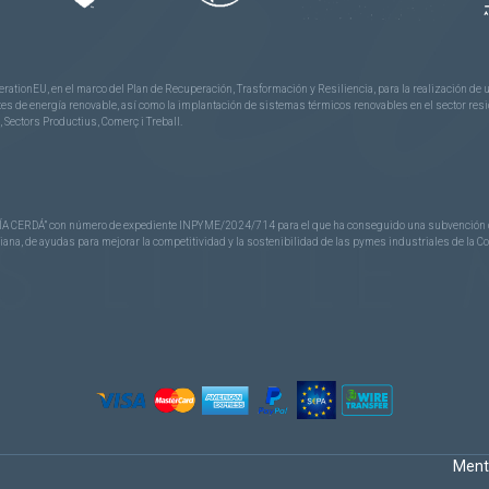
rationEU, en el marco del Plan de Recuperación, Trasformación y Resiliencia, para la realización d
 de energía renovable, así como la implantación de sistemas térmicos renovables en el sector reside
 Sectors Productius, Comerç i Treball.
CERDÁ” con número de expediente INPYME/2024/714 para el que ha conseguido una subvención de 40
nciana, de ayudas para mejorar la competitividad y la sostenibilidad de las pymes industriales de la 
Ment