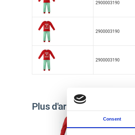
2900003190
2900003190
2900003190
Plus d'articles THE ELF
Consent