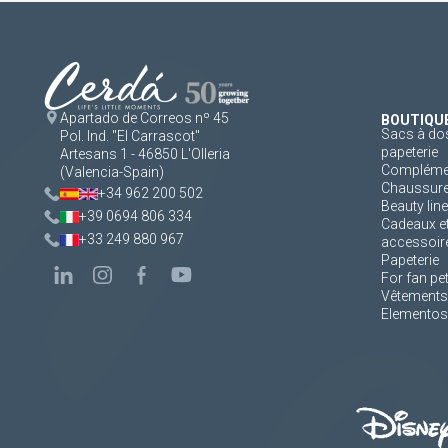
Apartado de Correos nº 45
BOUTIQU
Sacs à dos
Pol. Ind. "El Carrascot"
papeterie
Artesans 1 - 46850 L'Olleria
Complément
(Valencia-Spain)
Chaussur
+34 962 200 502
Beauty line
+39 0694 806 334
Cadeaux e
+33 249 880 967
accessoir
Papeterie
For fan pe
Vêtements
Elementos 