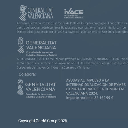
Artesanía Cerdá ha recibido una ayuda de la Unión Europea con cargo al Fondo NextGene
dentro del programa de incentivos ligados al autoconsumo y almacenamiento, con fuentes
Demográfico, gestionado por el IVACE, a través de la Consellería de Economía Sostenible,
ARTESANIA CERDA SL, ha realizado el proyecto “MEJORA DEL ENTORNO IT DE ARTESANÍA 
2024, dentro de la sexta fase de implantación del Plan estratégico de la industria vale
Conselleria de Innovación, Industria, Comercio y Turismo.
Copyright Cerdá Group 2026