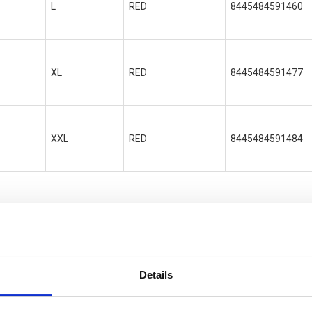
L
RED
8445484591460
XL
RED
8445484591477
XXL
RED
8445484591484
ER THINGS
Details