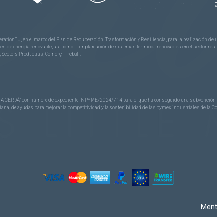
rationEU, en el marco del Plan de Recuperación, Trasformación y Resiliencia, para la realización d
 de energía renovable, así como la implantación de sistemas térmicos renovables en el sector reside
 Sectors Productius, Comerç i Treball.
CERDÁ” con número de expediente INPYME/2024/714 para el que ha conseguido una subvención de 40
nciana, de ayudas para mejorar la competitividad y la sostenibilidad de las pymes industriales de la 
Ment