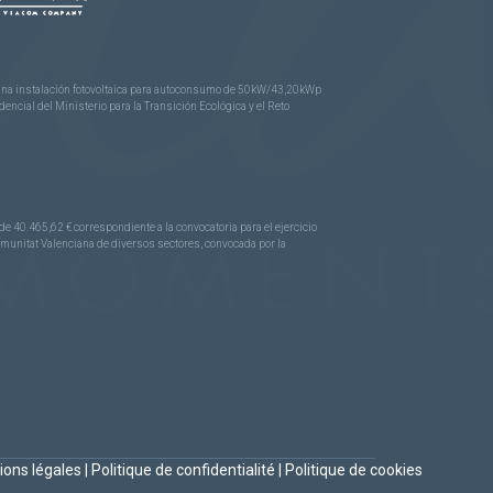
e una instalación fotovoltaica para autoconsumo de 50kW/43,20kWp
ncial del Ministerio para la Transición Ecológica y el Reto
.465,62 € correspondiente a la convocatoria para el ejercicio
Comunitat Valenciana de diversos sectores, convocada por la
ions légales
|
Politique de confidentialité
|
Politique de cookies