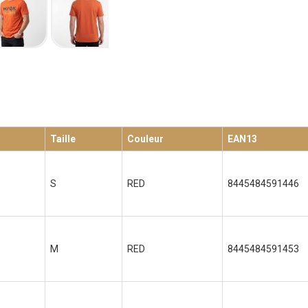
Taille
Couleur
EAN13
S
RED
8445484591446
M
RED
8445484591453