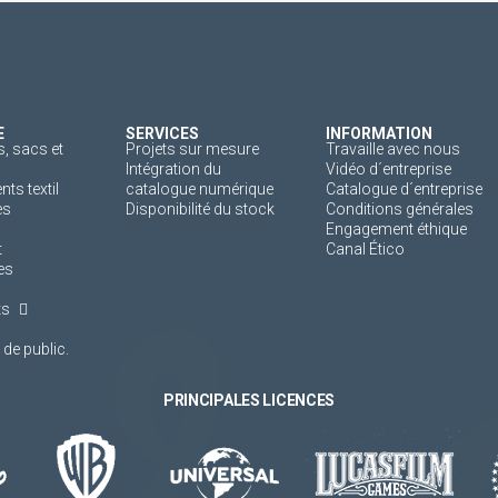
E
SERVICES
INFORMATION
, sacs et
Projets sur mesure
Travaille avec nous
Intégration du
Vidéo d´entreprise
s textil
catalogue numérique
Catalogue d´entreprise
es
Disponibilité du stock
Conditions générales
Engagement éthique
t
Canal Ético
es
ts
de public.
PRINCIPALES LICENCES