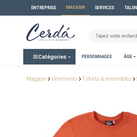
MAGASIN
ENTREPRISE
SERVICES
TALE
Catégories
PERSONNAGES
ÂGE
Magasin
Vêtements
T-shirts & ensembles