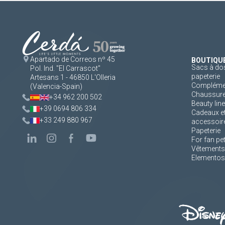
Apartado de Correos nº 45
BOUTIQU
Sacs à dos
Pol. Ind. "El Carrascot"
papeterie
Artesans 1 - 46850 L'Olleria
Complément
(Valencia-Spain)
Chaussur
+34 962 200 502
Beauty line
+39 0694 806 334
Cadeaux e
+33 249 880 967
accessoir
Papeterie
For fan pe
Vêtements
Elementos 