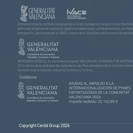
Artesanía Cerdá ha recibido una ayuda de la Unión Europea con cargo al Fondo NextGene
dentro del programa de incentivos ligados al autoconsumo y almacenamiento, con fuentes
Demográfico, gestionado por el IVACE, a través de la Consellería de Economía Sostenible,
ARTESANIA CERDA SL, ha realizado el proyecto “MEJORA DEL ENTORNO IT DE ARTESANÍA 
2024, dentro de la sexta fase de implantación del Plan estratégico de la industria vale
Conselleria de Innovación, Industria, Comercio y Turismo.
Copyright Cerdá Group 2026