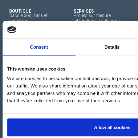
BOUTIQUE
SERVICES
Sacs à dos, sacs et
Projets sur mesure
papeterie
Intégration du catalogue
Compléments textil
numérique
Chaussures
Disponibilité du stock
Beauty line
Cadeaux et accessoires
Consent
Details
Papeterie
For fan pets
Vêtements
Elementos de public.
This website uses cookies
We use cookies to personalise content and ads, to provide s
INFORMATION
CATALOGUES
Travaille avec nous
Catalogues par saison
our traffic. We also share information about your use of our s
Vidéo d´entreprise
Catalogues par produit
and analytics partners who may combine it with other informa
Catalogue d´entreprise
Publications de Cerdá
that they’ve collected from your use of their services.
Conditions générales
Engagement éthique
Canal Ético
PRINCIPALES LICENCES
Allow all cookies