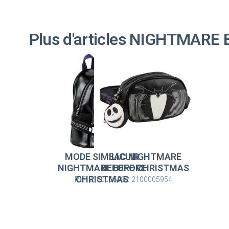
Plus d'articles NIGHTMAR
MODE SIMILICUIR
SAC NIGHTMARE
NIGHTMARE BEFORE
BEFORE CHRISTMAS
CHRISTMAS
Ref: 2100005932
Ref: 2100005954