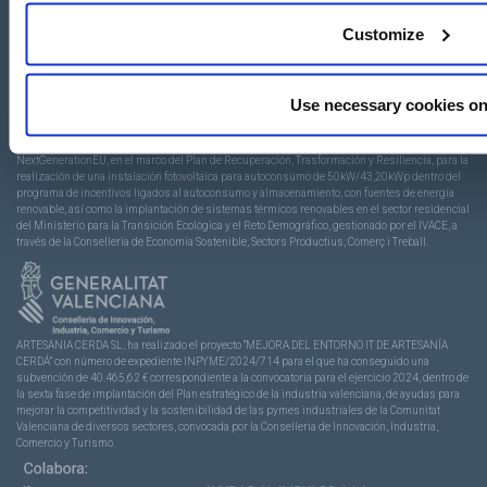
Customize
Use necessary cookies on
Artesanía Cerdá ha recibido una ayuda de la Unión Europea con cargo al Fondo
NextGenerationEU, en el marco del Plan de Recuperación, Trasformación y Resiliencia, para la
realización de una instalación fotovoltaica para autoconsumo de 50kW/43,20kWp dentro del
programa de incentivos ligados al autoconsumo y almacenamiento, con fuentes de energía
renovable, así como la implantación de sistemas térmicos renovables en el sector residencial
del Ministerio para la Transición Ecológica y el Reto Demográfico, gestionado por el IVACE, a
través de la Consellería de Economía Sostenible, Sectors Productius, Comerç i Treball.
ARTESANIA CERDA SL, ha realizado el proyecto “MEJORA DEL ENTORNO IT DE ARTESANÍA
CERDÁ” con número de expediente INPYME/2024/714 para el que ha conseguido una
subvención de 40.465,62 € correspondiente a la convocatoria para el ejercicio 2024, dentro de
la sexta fase de implantación del Plan estratégico de la industria valenciana, de ayudas para
mejorar la competitividad y la sostenibilidad de las pymes industriales de la Comunitat
Valenciana de diversos sectores, convocada por la Conselleria de Innovación, Industria,
Comercio y Turismo.