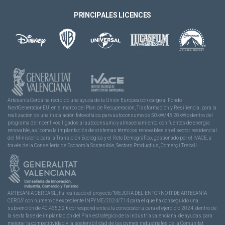
PRINCIPALES LICENCES
Artesanía Cerdá ha recibido una ayuda de la Unión Europea con cargo al Fondo
NextGenerationEU, en el marco del Plan de Recuperación, Trasformación y Resiliencia, para la
realización de una instalación fotovoltaica para autoconsumo de 50kW/43,20kWp dentro del
programa de incentivos ligados al autoconsumo y almacenamiento, con fuentes de energía
renovable, así como la implantación de sistemas térmicos renovables en el sector residencial
del Ministerio para la Transición Ecológica y el Reto Demográfico, gestionado por el IVACE, a
través de la Consellería de Economía Sostenible, Sectors Productius, Comerç i Treball.
ARTESANIA CERDA SL, ha realizado el proyecto “MEJORA DEL ENTORNO IT DE ARTESANÍA
CERDÁ” con número de expediente INPYME/2024/714 para el que ha conseguido una
subvención de 40.465,62 € correspondiente a la convocatoria para el ejercicio 2024, dentro de
la sexta fase de implantación del Plan estratégico de la industria valenciana, de ayudas para
mejorar la competitividad y la sostenibilidad de las pymes industriales de la Comunitat