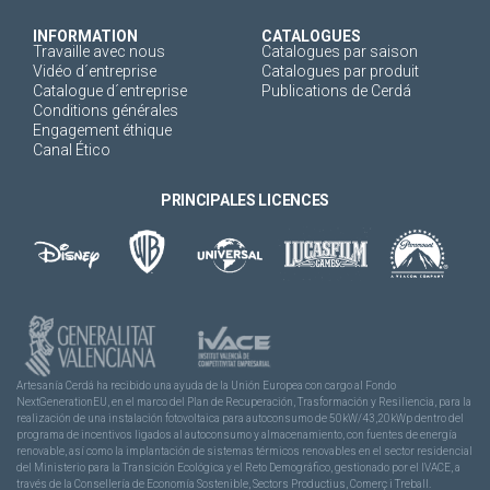
INFORMATION
CATALOGUES
Travaille avec nous
Catalogues par saison
Vidéo d´entreprise
Catalogues par produit
Catalogue d´entreprise
Publications de Cerdá
Conditions générales
Engagement éthique
Canal Ético
PRINCIPALES LICENCES
Artesanía Cerdá ha recibido una ayuda de la Unión Europea con cargo al Fondo
NextGenerationEU, en el marco del Plan de Recuperación, Trasformación y Resiliencia, para la
realización de una instalación fotovoltaica para autoconsumo de 50kW/43,20kWp dentro del
programa de incentivos ligados al autoconsumo y almacenamiento, con fuentes de energía
renovable, así como la implantación de sistemas térmicos renovables en el sector residencial
del Ministerio para la Transición Ecológica y el Reto Demográfico, gestionado por el IVACE, a
través de la Consellería de Economía Sostenible, Sectors Productius, Comerç i Treball.