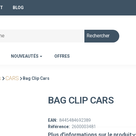
NT
BLOG
Rechercher
NOUVEAUTÉS
OFFRES
s
CARS
Bag Clip Cars
BAG CLIP CARS
EAN:
8445484692389
Référence:
2600003481
Plus d'informations sur le produit