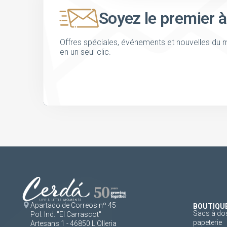
Soyez le premier à
Offres spéciales, événements et nouvelles du m
en un seul clic.
Apartado de Correos nº 45
BOUTIQU
Sacs à dos
Pol. Ind. "El Carrascot"
papeterie
Artesans 1 - 46850 L'Olleria