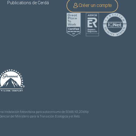
Publications de Cerdá
Créer un compte
e una instalación fotovoltaica para autoconsumo de 50kW/43,20kWp
ncial del Ministerio para la Transición Ecológica y el Reto