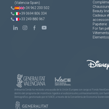
Complément
(Valencia-Spain)
Chaussur
+34 962 200 502
Beauty line
+39 0694 806 334
Cadeaux e
+33 249 880 967
accessoir
Papeterie
For fan pe
Vêtements
Elementos 
Artesanía Cerdá ha recibido una ayuda de la Unión Europea con cargo al Fondo NextGene
dentro del programa de incentivos ligados al autoconsumo y almacenamiento, con fuentes
Demográfico, gestionado por el IVACE, a través de la Consellería de Economía Sostenible,