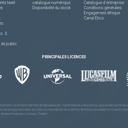
s textil
catalogue numérique
Catalogue d´entreprise
es
Disponibilité du stock
Conditions générales
Engagement éthique
t
Canal Ético
es
ts
de public.
PRINCIPALES LICENCES
rationEU, en el marco del Plan de Recuperación, Trasformación y Resiliencia, para la realización d
 de energía renovable, así como la implantación de sistemas térmicos renovables en el sector reside
 Sectors Productius, Comerç i Treball.