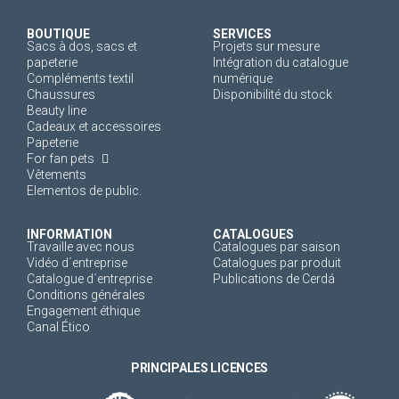
BOUTIQUE
SERVICES
Sacs à dos, sacs et
Projets sur mesure
papeterie
Intégration du catalogue
Compléments textil
numérique
Chaussures
Disponibilité du stock
Beauty line
Cadeaux et accessoires
Papeterie
For fan pets
Vêtements
Elementos de public.
INFORMATION
CATALOGUES
Travaille avec nous
Catalogues par saison
Vidéo d´entreprise
Catalogues par produit
Catalogue d´entreprise
Publications de Cerdá
Conditions générales
Engagement éthique
Canal Ético
PRINCIPALES LICENCES