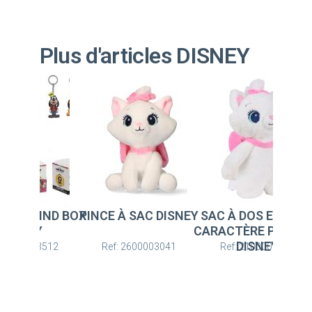
Plus d'articles DISNEY
Novedad
 À SAC DISNEY
SAC À DOS ENFANT
PORTE-CLÉ BLIND B
CARACTÈRE PELUCHE
DISNEY
DISNEY
: 2600003041
Ref: 2100006280
Ref: 2600003512