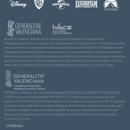
Artesanía Cerdá ha recibido una ayuda de la Unión Europea con cargo al Fondo
NextGenerationEU, en el marco del Plan de Recuperación, Trasformación y Resiliencia, para la
realización de una instalación fotovoltaica para autoconsumo de 50kW/43,20kWp dentro del
programa de incentivos ligados al autoconsumo y almacenamiento, con fuentes de energía
renovable, así como la implantación de sistemas térmicos renovables en el sector residencial
del Ministerio para la Transición Ecológica y el Reto Demográfico, gestionado por el IVACE, a
través de la Consellería de Economía Sostenible, Sectors Productius, Comerç i Treball.
ARTESANIA CERDA SL, ha realizado el proyecto “MEJORA DEL ENTORNO IT DE ARTESANÍA
CERDÁ” con número de expediente INPYME/2024/714 para el que ha conseguido una
subvención de 40.465,62 € correspondiente a la convocatoria para el ejercicio 2024, dentro de
la sexta fase de implantación del Plan estratégico de la industria valenciana, de ayudas para
mejorar la competitividad y la sostenibilidad de las pymes industriales de la Comunitat
Valenciana de diversos sectores, convocada por la Conselleria de Innovación, Industria,
Comercio y Turismo.