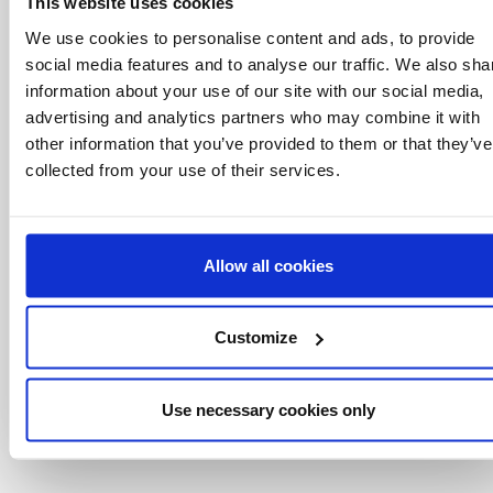
This website uses cookies
à savoir
We use cookies to personalise content and ads, to provide
social media features and to analyse our traffic. We also sha
Offres spéciales, événements et nouvelles du
information about your use of our site with our social media,
monde des licences, le tout en un seul clic.
advertising and analytics partners who may combine it with
other information that you’ve provided to them or that they’ve
collected from your use of their services.
Allow all cookies
Customize
Use necessary cookies only