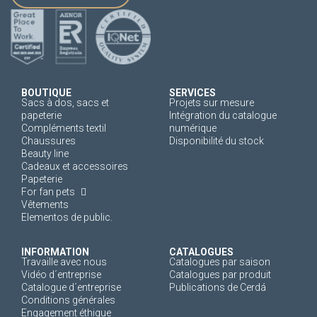
BOUTIQUE
SERVICES
Sacs à dos, sacs et
Projets sur mesure
papeterie
Intégration du catalogue
Compléments textil
numérique
Chaussures
Disponibilité du stock
Beauty line
Cadeaux et accessoires
Papeterie
For fan pets
Vêtements
Elementos de public.
INFORMATION
CATALOGUES
Travaille avec nous
Catalogues par saison
Vidéo d´entreprise
Catalogues par produit
Catalogue d´entreprise
Publications de Cerdá
Conditions générales
Engagement éthique