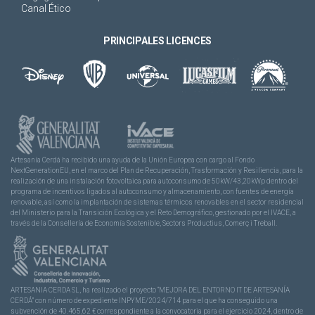
Canal Ético
PRINCIPALES LICENCES
Artesanía Cerdá ha recibido una ayuda de la Unión Europea con cargo al Fondo
NextGenerationEU, en el marco del Plan de Recuperación, Trasformación y Resiliencia, para la
realización de una instalación fotovoltaica para autoconsumo de 50kW/43,20kWp dentro del
programa de incentivos ligados al autoconsumo y almacenamiento, con fuentes de energía
renovable, así como la implantación de sistemas térmicos renovables en el sector residencial
del Ministerio para la Transición Ecológica y el Reto Demográfico, gestionado por el IVACE, a
través de la Consellería de Economía Sostenible, Sectors Productius, Comerç i Treball.
ARTESANIA CERDA SL, ha realizado el proyecto “MEJORA DEL ENTORNO IT DE ARTESANÍA
CERDÁ” con número de expediente INPYME/2024/714 para el que ha conseguido una
subvención de 40.465,62 € correspondiente a la convocatoria para el ejercicio 2024, dentro de