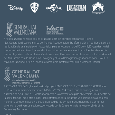
Artesanía Cerdá ha recibido una ayuda de la Unión Europea con cargo al Fondo
NextGenerationEU, en el marco del Plan de Recuperación, Trasformación y Resiliencia, para la
realización de una instalación fotovoltaica para autoconsumo de 50kW/43,20kWp dentro del
programa de incentivos ligados al autoconsumo y almacenamiento, con fuentes de energía
renovable, así como la implantación de sistemas térmicos renovables en el sector residencial
del Ministerio para la Transición Ecológica y el Reto Demográfico, gestionado por el IVACE, a
través de la Consellería de Economía Sostenible, Sectors Productius, Comerç i Treball.
ARTESANIA CERDA SL, ha realizado el proyecto “MEJORA DEL ENTORNO IT DE ARTESANÍA
CERDÁ” con número de expediente INPYME/2024/714 para el que ha conseguido una
subvención de 40.465,62 € correspondiente a la convocatoria para el ejercicio 2024, dentro de
la sexta fase de implantación del Plan estratégico de la industria valenciana, de ayudas para
mejorar la competitividad y la sostenibilidad de las pymes industriales de la Comunitat
Valenciana de diversos sectores, convocada por la Conselleria de Innovación, Industria,
Comercio y Turismo.