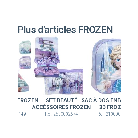
Plus d'articles FROZEN
T BEAUTÉ
SAC À DOS ENFANT BASE
BIJOUX BOÎTE FROZ
OIRES FROZEN
3D FROZEN
: 2500002674
Ref: 2100005875
Ref: 2500004149