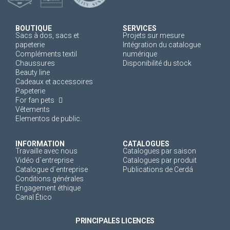
BOUTIQUE
SERVICES
Sacs à dos, sacs et
Projets sur mesure
papeterie
Intégration du catalogue
Compléments textil
numérique
Chaussures
Disponibilité du stock
Beauty line
Cadeaux et accessoires
Papeterie
For fan pets
Vêtements
Elementos de public.
INFORMATION
CATALOGUES
Travaille avec nous
Catalogues par saison
Vidéo d´entreprise
Catalogues par produit
Catalogue d´entreprise
Publications de Cerdá
Conditions générales
Engagement éthique
Canal Ético
PRINCIPALES LICENCES