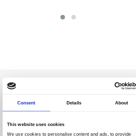
Consent
Details
About
Soyez le premier
à savoir
This website uses cookies
Offres spéciales, événements et nouvelles du
We use cookies to personalise content and ads, to provide