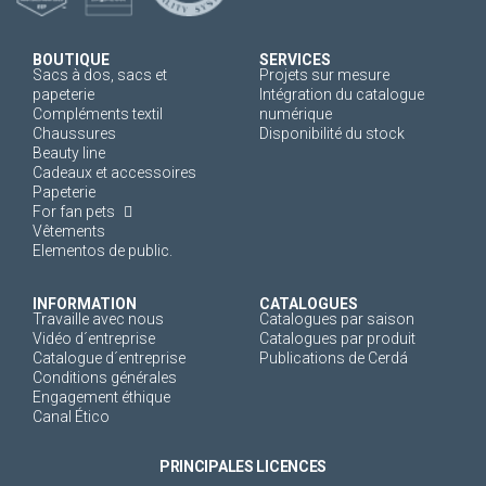
BOUTIQUE
SERVICES
Sacs à dos, sacs et
Projets sur mesure
papeterie
Intégration du catalogue
Compléments textil
numérique
Chaussures
Disponibilité du stock
Beauty line
Cadeaux et accessoires
Papeterie
For fan pets
Vêtements
Elementos de public.
INFORMATION
CATALOGUES
Travaille avec nous
Catalogues par saison
Vidéo d´entreprise
Catalogues par produit
Catalogue d´entreprise
Publications de Cerdá
Conditions générales
Engagement éthique
Canal Ético
PRINCIPALES LICENCES