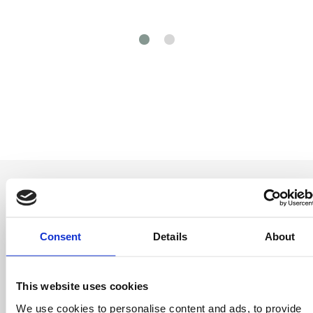
Consent
Details
About
Soyez le premier
à savoir
This website uses cookies
Offres spéciales, événements et nouvelles du
We use cookies to personalise content and ads, to provide