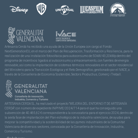
Artesanía Cerdá ha recibido una ayuda de la Unión Europea con cargo al Fondo
NextGenerationEU, en el marco del Plan de Recuperación, Trasformación y Resiliencia, para la
realización de una instalación fotovoltaica para autoconsumo de 50kW/43,20kWp dentro del
programa de incentivos ligados al autoconsumo y almacenamiento, con fuentes de energía
renovable, así como la implantación de sistemas térmicos renovables en el sector residencial
del Ministerio para la Transición Ecológica y el Reto Demográfico, gestionado por el IVACE, a
través de la Consellería de Economía Sostenible, Sectors Productius, Comerç i Treball.
ARTESANIA CERDA SL, ha realizado el proyecto “MEJORA DEL ENTORNO IT DE ARTESANÍA
CERDÁ” con número de expediente INPYME/2024/714 para el que ha conseguido una
subvención de 40.465,62 € correspondiente a la convocatoria para el ejercicio 2024, dentro de
la sexta fase de implantación del Plan estratégico de la industria valenciana, de ayudas para
mejorar la competitividad y la sostenibilidad de las pymes industriales de la Comunitat
Valenciana de diversos sectores, convocada por la Conselleria de Innovación, Industria,
Comercio y Turismo.