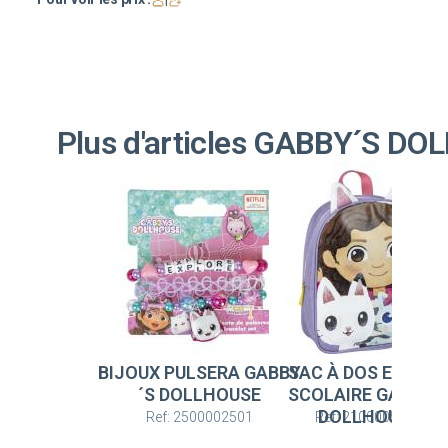
Plus d'articles GABBY´S D
BIJOUX PULSERA GABBY
SAC À DOS ENFAN
´S DOLLHOUSE
SCOLAIRE GABBY´
DOLLHOUSE
Ref: 2500002501
Ref: 2100005125