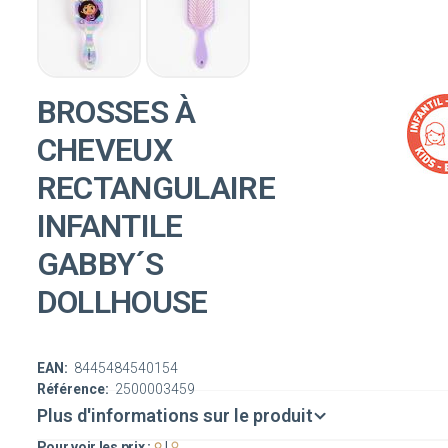
BROSSES À
CHEVEUX
RECTANGULAIRE
INFANTILE
GABBY´S
DOLLHOUSE
EAN:
8445484540154
Référence:
2500003459
Plus d'informations sur le produit
Pour voir les prix :
|