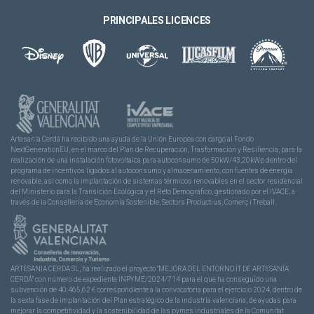
PRINCIPALES LICENCES
Artesanía Cerdá ha recibido una ayuda de la Unión Europea con cargo al Fondo
NextGenerationEU, en el marco del Plan de Recuperación, Trasformación y Resiliencia, para la
realización de una instalación fotovoltaica para autoconsumo de 50kW/43,20kWp dentro del
programa de incentivos ligados al autoconsumo y almacenamiento, con fuentes de energía
renovable, así como la implantación de sistemas térmicos renovables en el sector residencial
del Ministerio para la Transición Ecológica y el Reto Demográfico, gestionado por el IVACE, a
través de la Consellería de Economía Sostenible, Sectors Productius, Comerç i Treball.
ARTESANIA CERDA SL, ha realizado el proyecto “MEJORA DEL ENTORNO IT DE ARTESANÍA
CERDÁ” con número de expediente INPYME/2024/714 para el que ha conseguido una
subvención de 40.465,62 € correspondiente a la convocatoria para el ejercicio 2024, dentro de
la sexta fase de implantación del Plan estratégico de la industria valenciana, de ayudas para
mejorar la competitividad y la sostenibilidad de las pymes industriales de la Comunitat