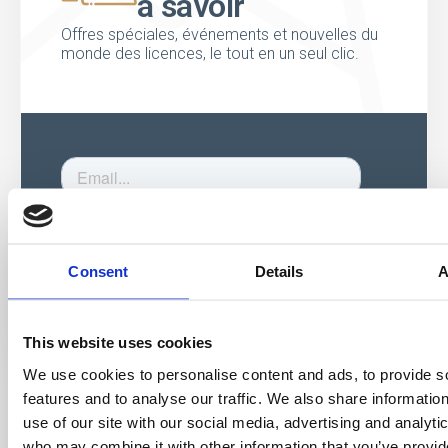
à savoir
Offres spéciales, événements et nouvelles du
monde des licences, le tout en un seul clic.
Consent
Details
A
This website uses cookies
We use cookies to personalise content and ads, to provide s
features and to analyse our traffic. We also share informatio
use of our site with our social media, advertising and analyti
who may combine it with other information that you’ve provi