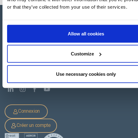
or that they’ve collected from your use of their services.
Allow all cookies
Apartado de Correos nº 45
Pol. Ind. "El Carrascot"
Artesans 1 - 46850 L'Olleria
Customize
(Valencia-Spain)
+34 962 200 502
+39 0694 806 334
Use necessary cookies only
+33 249 880 967
Connexion
Créer un compte