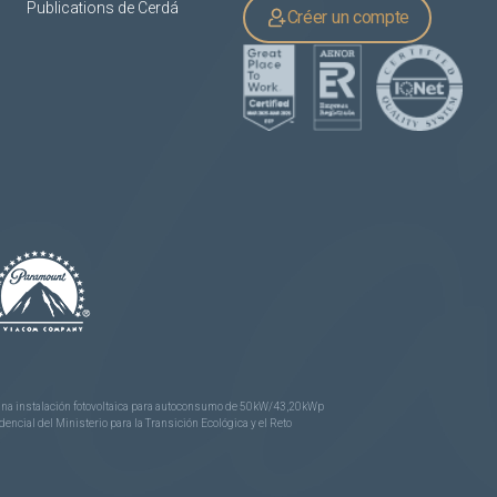
Publications de Cerdá
Créer un compte
e una instalación fotovoltaica para autoconsumo de 50kW/43,20kWp
ncial del Ministerio para la Transición Ecológica y el Reto