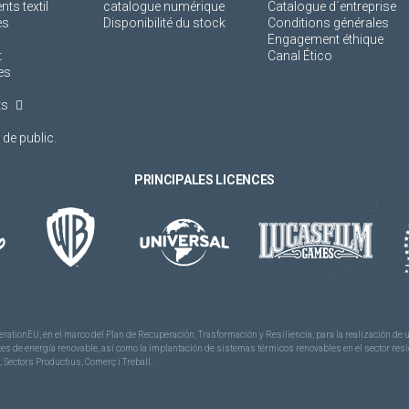
s textil
catalogue numérique
Catalogue d´entreprise
es
Disponibilité du stock
Conditions générales
Engagement éthique
t
Canal Ético
es
ts
de public.
PRINCIPALES LICENCES
rationEU, en el marco del Plan de Recuperación, Trasformación y Resiliencia, para la realización d
 de energía renovable, así como la implantación de sistemas térmicos renovables en el sector reside
 Sectors Productius, Comerç i Treball.