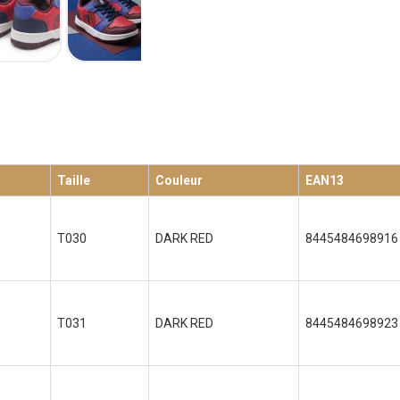
Taille
Couleur
EAN13
T030
DARK RED
8445484698916
T031
DARK RED
8445484698923