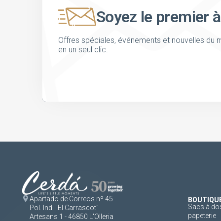
Soyez le premier à
Offres spéciales, événements et nouvelles du m
en un seul clic.
Apartado de Correos nº 45
BOUTIQU
Sacs à dos
Pol. Ind. "El Carrascot"
papeterie
Artesans 1 - 46850 L'Olleria