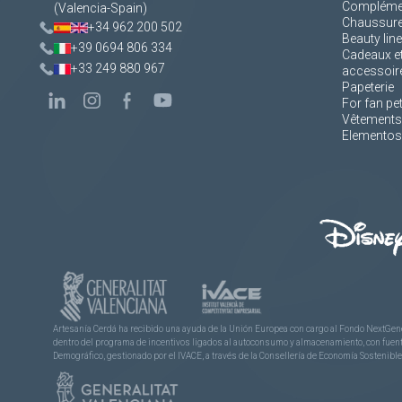
Complément
(Valencia-Spain)
Chaussur
+34 962 200 502
Beauty line
+39 0694 806 334
Cadeaux e
+33 249 880 967
accessoir
Papeterie
For fan pe
Vêtements
Elementos 
Artesanía Cerdá ha recibido una ayuda de la Unión Europea con cargo al Fondo NextGene
dentro del programa de incentivos ligados al autoconsumo y almacenamiento, con fuentes
Demográfico, gestionado por el IVACE, a través de la Consellería de Economía Sostenible,