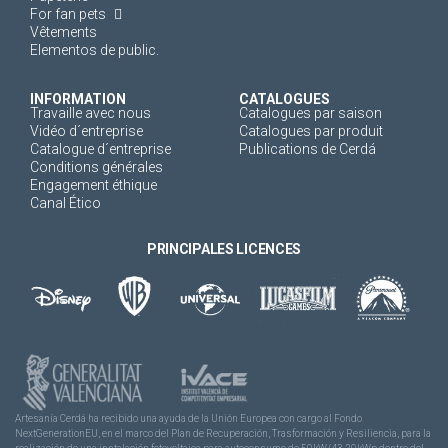
For fan pets
Vêtements
Elementos de public.
INFORMATION
CATALOGUES
Travaille avec nous
Catalogues par saison
Vidéo d´entreprise
Catalogues par produit
Catalogue d´entreprise
Publications de Cerdá
Conditions générales
Engagement éthique
Canal Ético
PRINCIPALES LICENCES
Artesanía Cerdá ha recibido una ayuda de la Unión Europea con cargo al Fondo
NextGenerationEU, en el marco del Plan de Recuperación, Trasformación y Resiliencia, para la