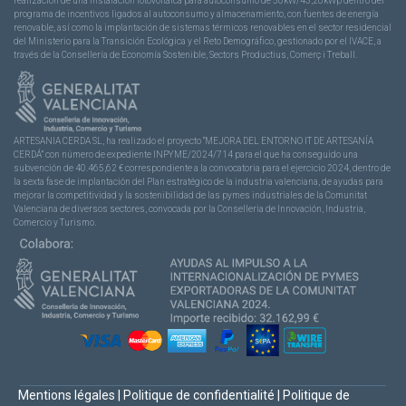
realización de una instalación fotovoltaica para autoconsumo de 50kW/43,20kWp dentro del
programa de incentivos ligados al autoconsumo y almacenamiento, con fuentes de energía
renovable, así como la implantación de sistemas térmicos renovables en el sector residencial
del Ministerio para la Transición Ecológica y el Reto Demográfico, gestionado por el IVACE, a
través de la Consellería de Economía Sostenible, Sectors Productius, Comerç i Treball.
ARTESANIA CERDA SL, ha realizado el proyecto “MEJORA DEL ENTORNO IT DE ARTESANÍA
CERDÁ” con número de expediente INPYME/2024/714 para el que ha conseguido una
subvención de 40.465,62 € correspondiente a la convocatoria para el ejercicio 2024, dentro de
la sexta fase de implantación del Plan estratégico de la industria valenciana, de ayudas para
mejorar la competitividad y la sostenibilidad de las pymes industriales de la Comunitat
Valenciana de diversos sectores, convocada por la Conselleria de Innovación, Industria,
Comercio y Turismo.
Mentions légales
|
Politique de confidentialité
|
Politique de