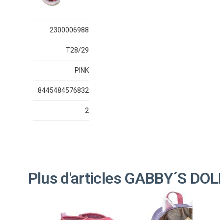
2300006988
T28/29
PINK
8445484576832
2
Plus d'articles GABBY´S D