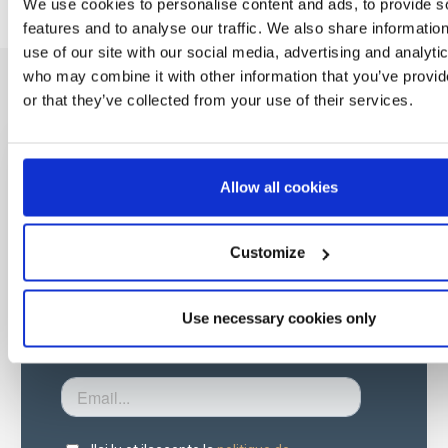
We use cookies to personalise content and ads, to provide s
features and to analyse our traffic. We also share informatio
use of our site with our social media, advertising and analyti
who may combine it with other information that you’ve provi
or that they’ve collected from your use of their services.
Soyez le premier
Allow all cookies
à savoir
Customize
Offres spéciales, événements et nouvelles du
monde des licences, le tout en un seul clic.
Use necessary cookies only