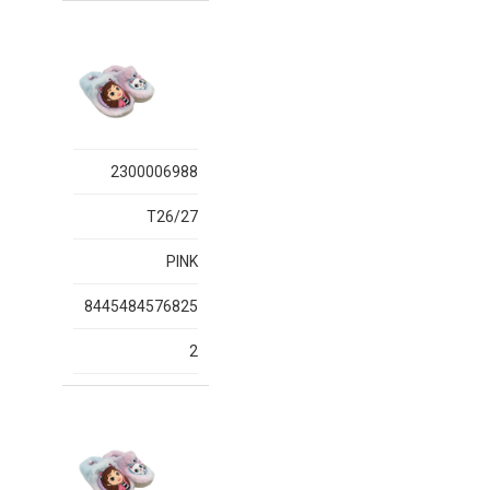
2300006988
T26/27
PINK
8445484576825
2