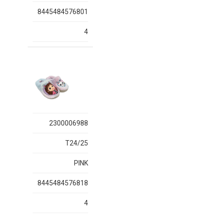
8445484576801
4
2300006988
T24/25
PINK
8445484576818
4