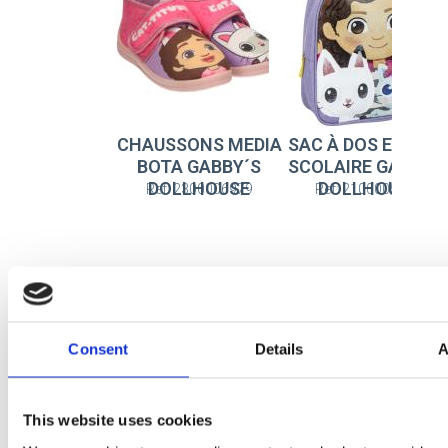
CHAUSSONS MEDIA
SAC À DOS ENFAN
BOTA GABBY´S
SCOLAIRE GABBY´
DOLLHOUSE
DOLLHOUSE
Ref: 2300006979
Ref: 2100005125
Consent
Details
A
This website uses cookies