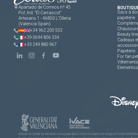
Apartado de Correos nº 45
BOUTIQU
Sacs à dos
Pol. Ind. "El Carrascot"
papeterie
Artesans 1 - 46850 L'Olleria
Complément
(Valencia-Spain)
Chaussur
+34 962 200 502
Beauty line
+39 0694 806 334
Cadeaux e
+33 249 880 967
accessoir
Papeterie
For fan pe
Vêtements
Elementos 
Artesanía Cerdá ha recibido una ayuda de la Unión Europea con cargo al Fondo NextGene