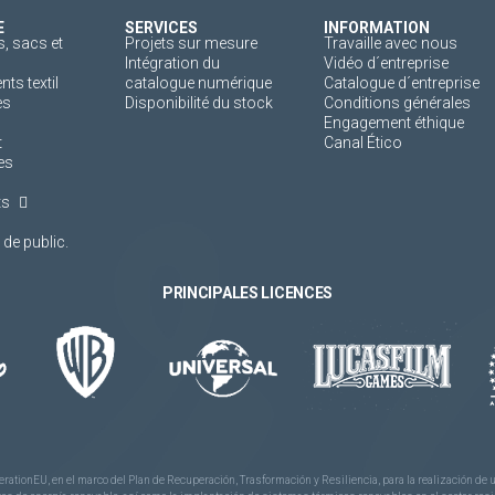
E
SERVICES
INFORMATION
, sacs et
Projets sur mesure
Travaille avec nous
Intégration du
Vidéo d´entreprise
s textil
catalogue numérique
Catalogue d´entreprise
es
Disponibilité du stock
Conditions générales
Engagement éthique
t
Canal Ético
es
ts
de public.
PRINCIPALES LICENCES
rationEU, en el marco del Plan de Recuperación, Trasformación y Resiliencia, para la realización d