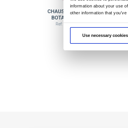
information about your use of
CHAUSSONS MEDIA
SA
other information that you’ve
BOTA PEPPA PIG
Ref: 2300007390
Use necessary cookies