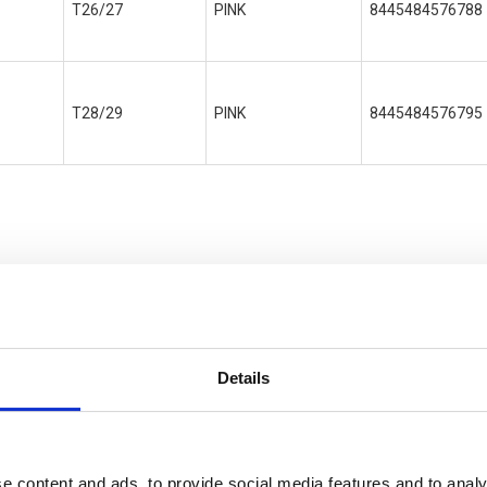
T26/27
PINK
8445484576788
T28/29
PINK
8445484576795
G
Details
e content and ads, to provide social media features and to analy