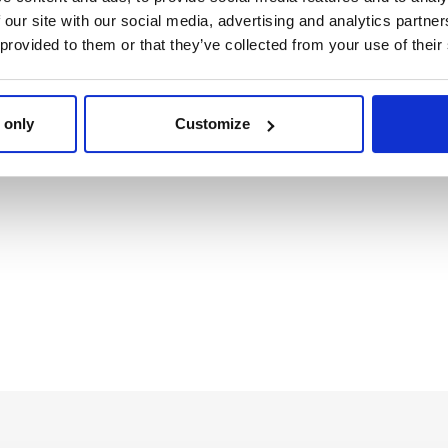
 our site with our social media, advertising and analytics partn
C À DOS ENFANT BASE
 provided to them or that they’ve collected from your use of their
3D PEPPA PIG
Ref: 2100006569
 only
Customize