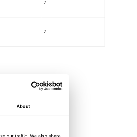
2
2
About
se our traffic. We also share