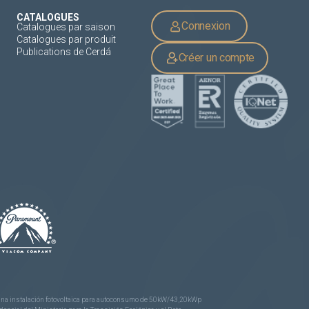
CATALOGUES
Connexion
Catalogues par saison
Catalogues par produit
Publications de Cerdá
Créer un compte
e una instalación fotovoltaica para autoconsumo de 50kW/43,20kWp