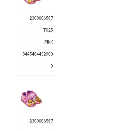
2300006567
T025
PINK
8445484432909
3
2300006567