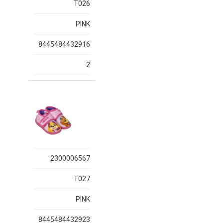
T026
PINK
8445484432916
2
2300006567
T027
PINK
8445484432923