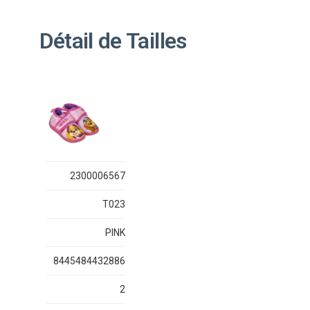
Détail de Tailles
2300006567
T023
PINK
8445484432886
2