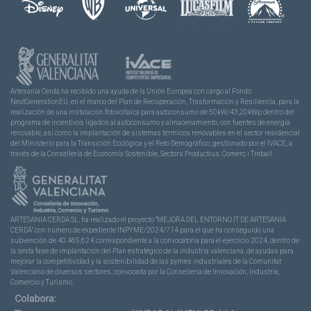
Artesanía Cerdá ha recibido una ayuda de la Unión Europea con cargo al Fondo
NextGenerationEU, en el marco del Plan de Recuperación, Trasformación y Resiliencia, para la
realización de una instalación fotovoltaica para autoconsumo de 50kW/43,20kWp dentro del
programa de incentivos ligados al autoconsumo y almacenamiento, con fuentes de energía
renovable, así como la implantación de sistemas térmicos renovables en el sector residencial
del Ministerio para la Transición Ecológica y el Reto Demográfico, gestionado por el IVACE, a
través de la Consellería de Economía Sostenible, Sectors Productius, Comerç i Treball.
ARTESANIA CERDA SL, ha realizado el proyecto “MEJORA DEL ENTORNO IT DE ARTESANÍA
CERDÁ” con número de expediente INPYME/2024/714 para el que ha conseguido una
subvención de 40.465,62 € correspondiente a la convocatoria para el ejercicio 2024, dentro de
la sexta fase de implantación del Plan estratégico de la industria valenciana, de ayudas para
mejorar la competitividad y la sostenibilidad de las pymes industriales de la Comunitat
Valenciana de diversos sectores, convocada por la Conselleria de Innovación, Industria,
Comercio y Turismo.