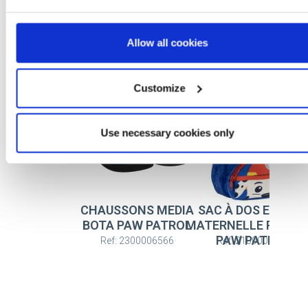
Allow all cookies
Plus d'articles PAW PATROL
Customize
Use necessary cookies only
CHAUSSONS MEDIA
SAC À DOS ENFAN
BOTA PAW PATROL
MATERNELLE PREMI
PAW PATROL
Ref: 2300006566
Ref: 2100005832