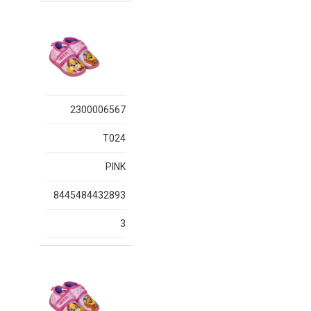
2300006567
T024
PINK
8445484432893
3