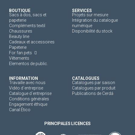
BOUTIQUE
SERVICES
Sacs à dos, sacs et
Projets sur mesure
papeterie
Intégration du catalogue
Compléments textil
numérique
Chaussures
Disponibilité du stock
Beauty line
Cadeaux et accessoires
Papeterie
For fan pets
Vêtements
Elementos de public.
INFORMATION
CATALOGUES
Travaille avec nous
Catalogues par saison
Vidéo d´entreprise
Catalogues par produit
Catalogue d´entreprise
Publications de Cerdá
Conditions générales
Engagement éthique
Canal Ético
PRINCIPALES LICENCES