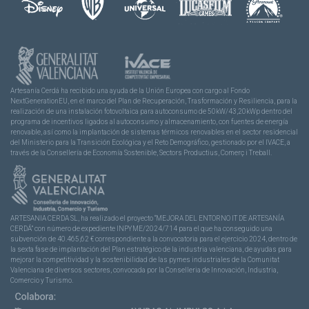
Artesanía Cerdá ha recibido una ayuda de la Unión Europea con cargo al Fondo
NextGenerationEU, en el marco del Plan de Recuperación, Trasformación y Resiliencia, para la
realización de una instalación fotovoltaica para autoconsumo de 50kW/43,20kWp dentro del
programa de incentivos ligados al autoconsumo y almacenamiento, con fuentes de energía
renovable, así como la implantación de sistemas térmicos renovables en el sector residencial
del Ministerio para la Transición Ecológica y el Reto Demográfico, gestionado por el IVACE, a
través de la Consellería de Economía Sostenible, Sectors Productius, Comerç i Treball.
ARTESANIA CERDA SL, ha realizado el proyecto “MEJORA DEL ENTORNO IT DE ARTESANÍA
CERDÁ” con número de expediente INPYME/2024/714 para el que ha conseguido una
subvención de 40.465,62 € correspondiente a la convocatoria para el ejercicio 2024, dentro de
la sexta fase de implantación del Plan estratégico de la industria valenciana, de ayudas para
mejorar la competitividad y la sostenibilidad de las pymes industriales de la Comunitat
Valenciana de diversos sectores, convocada por la Conselleria de Innovación, Industria,
Comercio y Turismo.