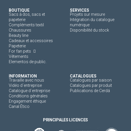
BOUTIQUE
SERVICES
Sacs à dos, sacs et
Projets sur mesure
papeterie
Intégration du catalogue
Compléments textil
numérique
Chaussures
Disponibilité du stock
Beauty line
Cadeaux et accessoires
Papeterie
For fan pets
Vêtements
Elementos de public.
INFORMATION
CATALOGUES
Travaille avec nous
Catalogues par saison
Vidéo d´entreprise
Catalogues par produit
Catalogue d´entreprise
Publications de Cerdá
Conditions générales
Engagement éthique
Canal Ético
PRINCIPALES LICENCES