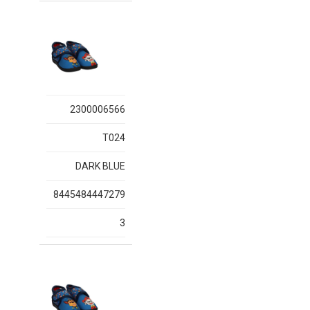
2300006566
T024
DARK BLUE
8445484447279
3