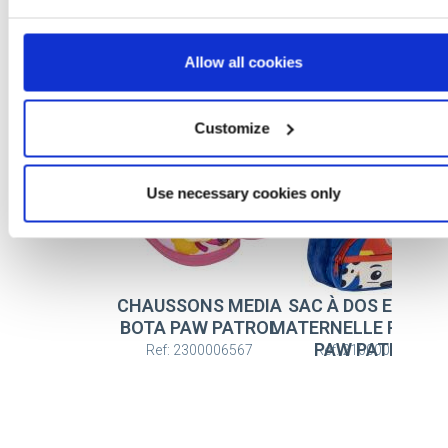
Allow all cookies
Plus d'articles PAW PATROL
Customize
Use necessary cookies only
CHAUSSONS MEDIA
SAC À DOS ENFAN
BOTA PAW PATROL
MATERNELLE PREMI
PAW PATROL
Ref: 2300006567
Ref: 2100005832