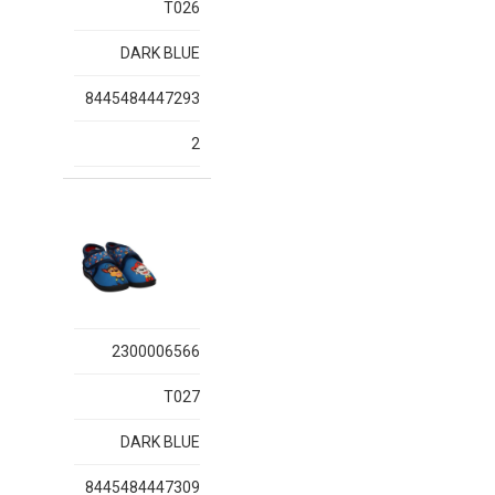
T026
DARK BLUE
8445484447293
2
2300006566
T027
DARK BLUE
8445484447309