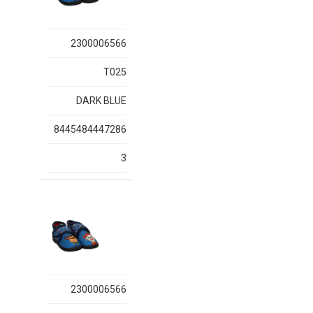
2300006566
T025
DARK BLUE
8445484447286
3
2300006566