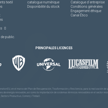
s textil
catalogue numérique
Catalogue d´entreprise
es
Disponibilité du stock
Conditions générales
Engagement éthique
t
Canal Ético
es
ts
de public.
PRINCIPALES LICENCES
rationEU, en el marco del Plan de Recuperación, Trasformación y Resiliencia, para la realización d
 de energía renovable, así como la implantación de sistemas térmicos renovables en el sector reside
 Sectors Productius, Comerç i Treball.