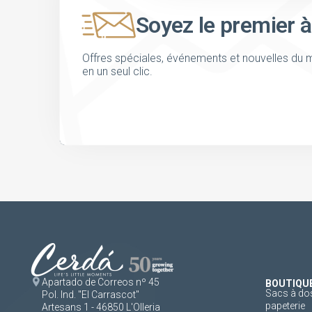
Soyez le premier à
Offres spéciales, événements et nouvelles du m
en un seul clic.
Apartado de Correos nº 45
BOUTIQU
Sacs à dos
Pol. Ind. "El Carrascot"
papeterie
Artesans 1 - 46850 L'Olleria