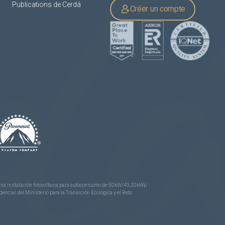
Publications de Cerdá
Créer un compte
e una instalación fotovoltaica para autoconsumo de 50kW/43,20kWp
ncial del Ministerio para la Transición Ecológica y el Reto