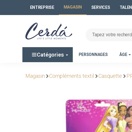
MAGASIN
ENTREPRISE
SERVICES
TALE
Catégories
PERSONNAGES
ÂGE
Magasin
Compléments textil
Casquette
P