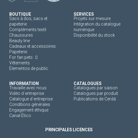
BOUTIQUE
SERVICES
Sacs à dos, sacs et
Projets sur mesure
papeterie
Intégration du catalogue
Compléments textil
numérique
Chaussures
Disponibilité du stock
Beauty line
Cadeaux et accessoires
Papeterie
For fan pets
Vêtements
Elementos de public.
INFORMATION
CATALOGUES
Travaille avec nous
Catalogues par saison
Vidéo d´entreprise
Catalogues par produit
Catalogue d´entreprise
Publications de Cerdá
Conditions générales
Engagement éthique
Canal Ético
PRINCIPALES LICENCES