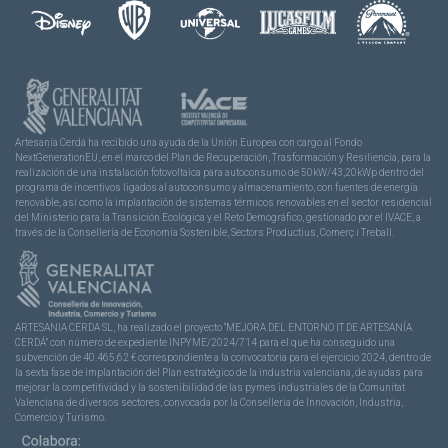
Artesanía Cerdá ha recibido una ayuda de la Unión Europea con cargo al Fondo
NextGenerationEU, en el marco del Plan de Recuperación, Trasformación y Resiliencia, para la
realización de una instalación fotovoltaica para autoconsumo de 50kW/43,20kWp dentro del
programa de incentivos ligados al autoconsumo y almacenamiento, con fuentes de energía
renovable, así como la implantación de sistemas térmicos renovables en el sector residencial
del Ministerio para la Transición Ecológica y el Reto Demográfico, gestionado por el IVACE, a
través de la Consellería de Economía Sostenible, Sectors Productius, Comerç i Treball.
ARTESANIA CERDA SL, ha realizado el proyecto “MEJORA DEL ENTORNO IT DE ARTESANÍA
CERDÁ” con número de expediente INPYME/2024/714 para el que ha conseguido una
subvención de 40.465,62 € correspondiente a la convocatoria para el ejercicio 2024, dentro de
la sexta fase de implantación del Plan estratégico de la industria valenciana, de ayudas para
mejorar la competitividad y la sostenibilidad de las pymes industriales de la Comunitat
Valenciana de diversos sectores, convocada por la Conselleria de Innovación, Industria,
Comercio y Turismo.