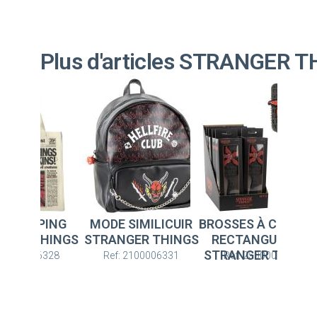
Plus d'articles STRANGER 
E SIMILICUIR
BROSSES À CHEVEUX
SAC SHOPPING
NGER THINGS
RECTANGULAIRE
STRANGER THING
STRANGER THINGS
f: 2100006331
Ref: 2500003652
Ref: 2100006328