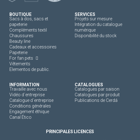
BOUTIQUE
SERVICES
Sacs à dos, sacs et
Projets sur mesure
papeterie
Intégration du catalogue
Compléments textil
numérique
Chaussures
Disponibilité du stock
Beauty line
Cadeaux et accessoires
Papeterie
For fan pets
Vêtements
Elementos de public.
INFORMATION
CATALOGUES
Travaille avec nous
Catalogues par saison
Vidéo d´entreprise
Catalogues par produit
Catalogue d´entreprise
Publications de Cerdá
Conditions générales
Engagement éthique
Canal Ético
PRINCIPALES LICENCES