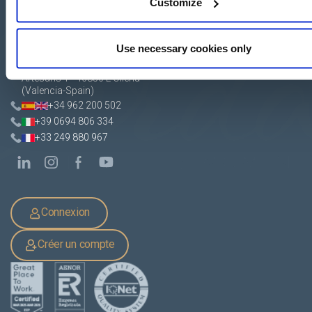
Customize
Use necessary cookies only
Apartado de Correos nº 45
Pol. Ind. "El Carrascot"
Artesans 1 - 46850 L'Olleria
(Valencia-Spain)
+34 962 200 502
+39 0694 806 334
+33 249 880 967
Connexion
Créer un compte