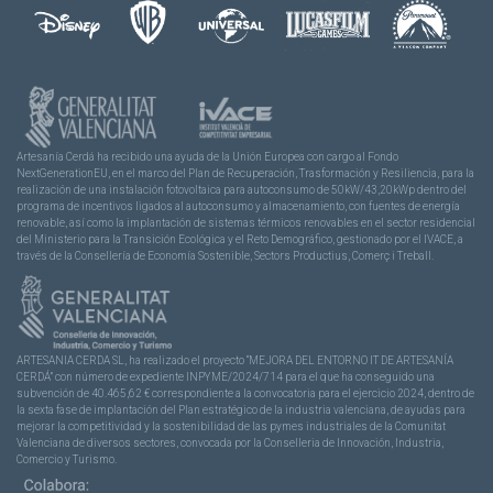
Artesanía Cerdá ha recibido una ayuda de la Unión Europea con cargo al Fondo
NextGenerationEU, en el marco del Plan de Recuperación, Trasformación y Resiliencia, para la
realización de una instalación fotovoltaica para autoconsumo de 50kW/43,20kWp dentro del
programa de incentivos ligados al autoconsumo y almacenamiento, con fuentes de energía
renovable, así como la implantación de sistemas térmicos renovables en el sector residencial
del Ministerio para la Transición Ecológica y el Reto Demográfico, gestionado por el IVACE, a
través de la Consellería de Economía Sostenible, Sectors Productius, Comerç i Treball.
ARTESANIA CERDA SL, ha realizado el proyecto “MEJORA DEL ENTORNO IT DE ARTESANÍA
CERDÁ” con número de expediente INPYME/2024/714 para el que ha conseguido una
subvención de 40.465,62 € correspondiente a la convocatoria para el ejercicio 2024, dentro de
la sexta fase de implantación del Plan estratégico de la industria valenciana, de ayudas para
mejorar la competitividad y la sostenibilidad de las pymes industriales de la Comunitat
Valenciana de diversos sectores, convocada por la Conselleria de Innovación, Industria,
Comercio y Turismo.