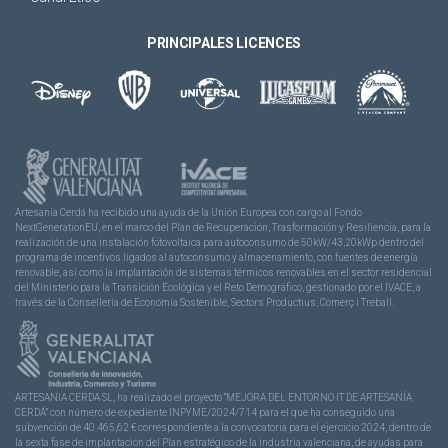
PRINCIPALES LICENCES
Artesanía Cerdá ha recibido una ayuda de la Unión Europea con cargo al Fondo
NextGenerationEU, en el marco del Plan de Recuperación, Trasformación y Resiliencia, para la
realización de una instalación fotovoltaica para autoconsumo de 50kW/43,20kWp dentro del
programa de incentivos ligados al autoconsumo y almacenamiento, con fuentes de energía
renovable, así como la implantación de sistemas térmicos renovables en el sector residencial
del Ministerio para la Transición Ecológica y el Reto Demográfico, gestionado por el IVACE, a
través de la Consellería de Economía Sostenible, Sectors Productius, Comerç i Treball.
ARTESANIA CERDA SL, ha realizado el proyecto “MEJORA DEL ENTORNO IT DE ARTESANÍA
CERDÁ” con número de expediente INPYME/2024/714 para el que ha conseguido una
subvención de 40.465,62 € correspondiente a la convocatoria para el ejercicio 2024, dentro de
la sexta fase de implantación del Plan estratégico de la industria valenciana, de ayudas para