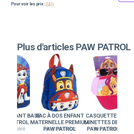
Pour voir les prix :
|
Plus d'articles PAW PATROL
 DOS ENFANT
CASQUETTE SET DE
SAC À DOS ENFANT B
ELLE PREMIUM
LUNETTES DE SOLEIL
3D PAW PATROL
W PATROL
PAW PATROL SKYE
: 2100005832
Ref: 2200009865
Ref: 2100005868