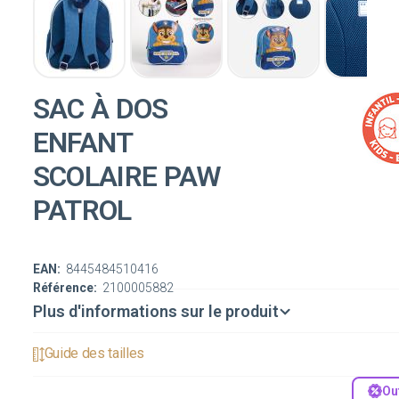
SAC À DOS
ENFANT
SCOLAIRE PAW
PATROL
EAN:
8445484510416
Référence:
2100005882
Plus d'informations sur le produit
Guide des tailles
Ou