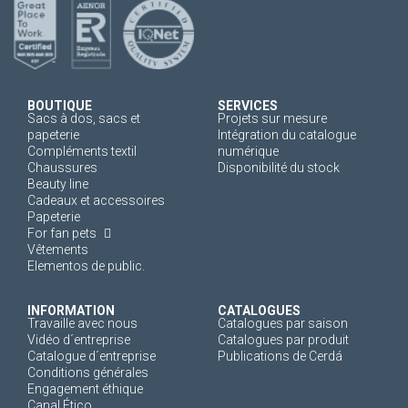
BOUTIQUE
SERVICES
Sacs à dos, sacs et
Projets sur mesure
papeterie
Intégration du catalogue
Compléments textil
numérique
Chaussures
Disponibilité du stock
Beauty line
Cadeaux et accessoires
Papeterie
For fan pets
Vêtements
Elementos de public.
INFORMATION
CATALOGUES
Travaille avec nous
Catalogues par saison
Vidéo d´entreprise
Catalogues par produit
Catalogue d´entreprise
Publications de Cerdá
Conditions générales
Engagement éthique
Canal Ético