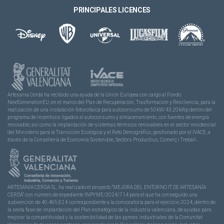
PRINCIPALES LICENCES
Artesanía Cerdá ha recibido una ayuda de la Unión Europea con cargo al Fondo
NextGenerationEU, en el marco del Plan de Recuperación, Trasformación y Resiliencia, para la
realización de una instalación fotovoltaica para autoconsumo de 50kW/43,20kWp dentro del
programa de incentivos ligados al autoconsumo y almacenamiento, con fuentes de energía
renovable, así como la implantación de sistemas térmicos renovables en el sector residencial
del Ministerio para la Transición Ecológica y el Reto Demográfico, gestionado por el IVACE, a
través de la Consellería de Economía Sostenible, Sectors Productius, Comerç i Treball.
ARTESANIA CERDA SL, ha realizado el proyecto “MEJORA DEL ENTORNO IT DE ARTESANÍA
CERDÁ” con número de expediente INPYME/2024/714 para el que ha conseguido una
subvención de 40.465,62 € correspondiente a la convocatoria para el ejercicio 2024, dentro de
la sexta fase de implantación del Plan estratégico de la industria valenciana, de ayudas para
mejorar la competitividad y la sostenibilidad de las pymes industriales de la Comunitat