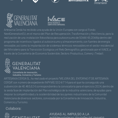
Artesanía Cerdá ha recibido una ayuda de la Unión Europea con cargo al Fondo
NextGenerationEU, en el marco del Plan de Recuperación, Trasformación y Resiliencia, para la
realización de una instalación fotovoltaica para autoconsumo de 50kW/43,20kWp dentro del
programa de incentivos ligados al autoconsumo y almacenamiento, con fuentes de energía
renovable, así como la implantación de sistemas térmicos renovables en el sector residencial
del Ministerio para la Transición Ecológica y el Reto Demográfico, gestionado por el IVACE, a
través de la Consellería de Economía Sostenible, Sectors Productius, Comerç i Treball.
ARTESANIA CERDA SL, ha realizado el proyecto “MEJORA DEL ENTORNO IT DE ARTESANÍA
CERDÁ” con número de expediente INPYME/2024/714 para el que ha conseguido una
subvención de 40.465,62 € correspondiente a la convocatoria para el ejercicio 2024, dentro de
la sexta fase de implantación del Plan estratégico de la industria valenciana, de ayudas para
mejorar la competitividad y la sostenibilidad de las pymes industriales de la Comunitat
Valenciana de diversos sectores, convocada por la Conselleria de Innovación, Industria,
Comercio y Turismo.