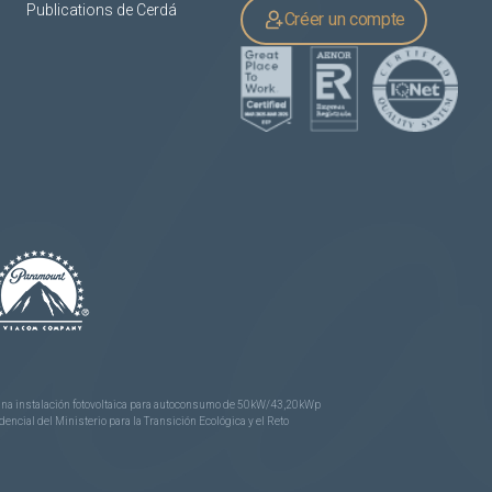
Publications de Cerdá
Créer un compte
e una instalación fotovoltaica para autoconsumo de 50kW/43,20kWp
ncial del Ministerio para la Transición Ecológica y el Reto