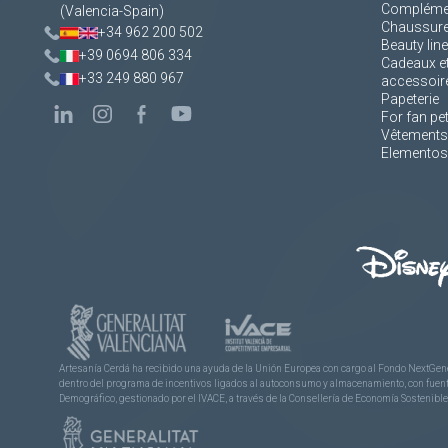
Complément
(Valencia-Spain)
Chaussur
+34 962 200 502
Beauty line
+39 0694 806 334
Cadeaux e
+33 249 880 967
accessoir
Papeterie
For fan pe
Vêtements
Elementos 
Artesanía Cerdá ha recibido una ayuda de la Unión Europea con cargo al Fondo NextGene
dentro del programa de incentivos ligados al autoconsumo y almacenamiento, con fuentes
Demográfico, gestionado por el IVACE, a través de la Consellería de Economía Sostenible,