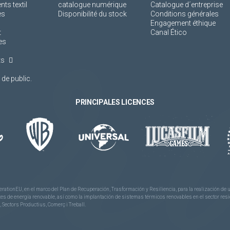
s textil
catalogue numérique
Catalogue d´entreprise
es
Disponibilité du stock
Conditions générales
Engagement éthique
t
Canal Ético
es
ts
de public.
PRINCIPALES LICENCES
rationEU, en el marco del Plan de Recuperación, Trasformación y Resiliencia, para la realización d
 de energía renovable, así como la implantación de sistemas térmicos renovables en el sector reside
 Sectors Productius, Comerç i Treball.