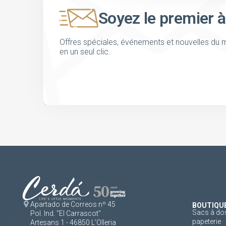
Soyez le premier à
Offres spéciales, événements et nouvelles du m
en un seul clic.
Apartado de Correos nº 45
BOUTIQU
Sacs à dos
Pol. Ind. "El Carrascot"
papeterie
Artesans 1 - 46850 L'Olleria