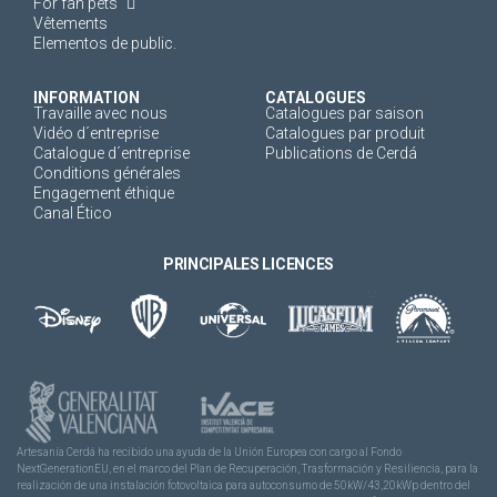
For fan pets
Vêtements
Elementos de public.
INFORMATION
CATALOGUES
Travaille avec nous
Catalogues par saison
Vidéo d´entreprise
Catalogues par produit
Catalogue d´entreprise
Publications de Cerdá
Conditions générales
Engagement éthique
Canal Ético
PRINCIPALES LICENCES
Artesanía Cerdá ha recibido una ayuda de la Unión Europea con cargo al Fondo
NextGenerationEU, en el marco del Plan de Recuperación, Trasformación y Resiliencia, para la
realización de una instalación fotovoltaica para autoconsumo de 50kW/43,20kWp dentro del