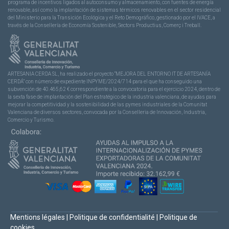
programa de incentivos ligados al autoconsumo y almacenamiento, con fuentes de energía
renovable, así como la implantación de sistemas térmicos renovables en el sector residencial
del Ministerio para la Transición Ecológica y el Reto Demográfico, gestionado por el IVACE, a
través de la Consellería de Economía Sostenible, Sectors Productius, Comerç i Treball.
ARTESANIA CERDA SL, ha realizado el proyecto “MEJORA DEL ENTORNO IT DE ARTESANÍA
CERDÁ” con número de expediente INPYME/2024/714 para el que ha conseguido una
subvención de 40.465,62 € correspondiente a la convocatoria para el ejercicio 2024, dentro de
la sexta fase de implantación del Plan estratégico de la industria valenciana, de ayudas para
mejorar la competitividad y la sostenibilidad de las pymes industriales de la Comunitat
Valenciana de diversos sectores, convocada por la Conselleria de Innovación, Industria,
Comercio y Turismo.
Mentions légales
|
Politique de confidentialité
|
Politique de
cookies