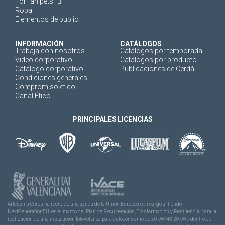
For fan pets
Ropa
Elementos de public.
INFORMACIÓN
CATÁLOGOS
Trabaja con nosotros
Catálogos por temporada
Video corporativo
Catálogos por producto
Catálogo corporativo
Publicaciones de Cerdá
Condiciones generales
Compromiso ético
Canal Ético
PRINCIPALES LICENCIAS
Artesanía Cerdá ha recibido una ayuda de la Unión Europea con cargo al Fondo
NextGenerationEU, en el marco del Plan de Recuperación, Trasformación y Resiliencia, para la
realización de una instalación fotovoltaica para autoconsumo de 50kW/43,20kWp dentro del