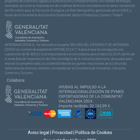
programa de incentivos ligados al autoconsumo y almacenamiento, con fuentes de energía
renovable, así como la implantación de sistemas térmicos renovables en el sector residencial
del Ministerio para la Transición Ecológica y el Reto Demográfico, gestionado por el IVACE, a
través de la Consellería de Economía Sostenible, Sectors Productius, Comerç i Treball.
ARTESANIA CERDA SL, ha realizado el proyecto “MEJORA DEL ENTORNO IT DE ARTESANÍA
CERDÁ” con número de expediente INPYME/2024/714 para el que ha conseguido una
subvención de 40.465,62 € correspondiente a la convocatoria para el ejercicio 2024, dentro de
la sexta fase de implantación del Plan estratégico de la industria valenciana, de ayudas para
mejorar la competitividad y la sostenibilidad de las pymes industriales de la Comunitat
Valenciana de diversos sectores, convocada por la Conselleria de Innovación, Industria,
Comercio y Turismo.
Aviso legal
|
Privacidad
|
Política de Cookies