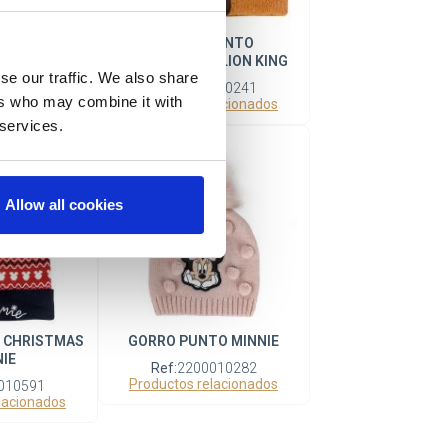
 JURASSIC
GORRO PUNTO
RK
APLICACIONES LION KING
se our traffic. We also share
009984
Ref:
2200010241
ers who may combine it with
lacionados
Productos relacionados
 services.
Allow all cookies
 CHRISTMAS
GORRO PUNTO MINNIE
IE
Ref:
2200010282
Productos relacionados
010591
lacionados