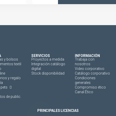
A
SERVICIOS
INFORMACIÓN
as y bolsos
Proyectos a medida
Trabaja con
mentos textil
Integración catálogo
nosotros
o
digital
Video corporativo
line
Stock disponibilidad
Catálogo corporativo
rios y regalo
Condiciones
ía
generales
 pets
Compromiso ético
Canal Ético
os de public.
PRINCIPALES LICENCIAS