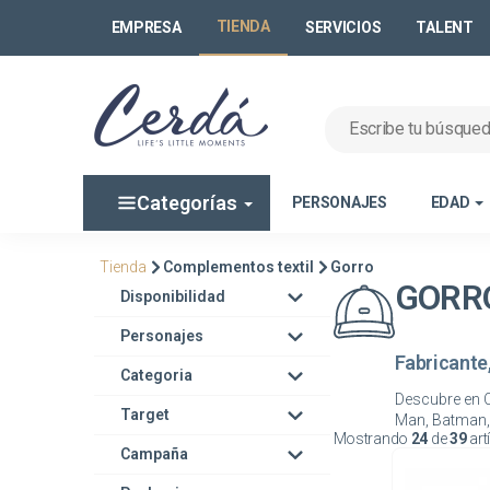
TIENDA
EMPRESA
SERVICIOS
TALENT
Categorías
PERSONAJES
EDAD
Tienda
Complementos textil
Gorro
GORR
Disponibilidad
Personajes
Fabricante
Categoria
Descubre en C
Target
Mostrando
24
de
39
art
Campaña