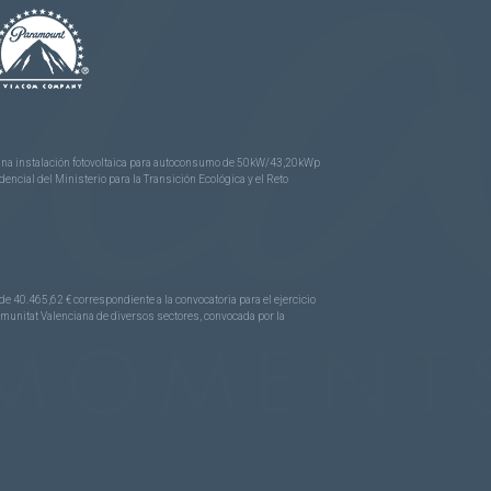
e una instalación fotovoltaica para autoconsumo de 50kW/43,20kWp
ncial del Ministerio para la Transición Ecológica y el Reto
.465,62 € correspondiente a la convocatoria para el ejercicio
Comunitat Valenciana de diversos sectores, convocada por la