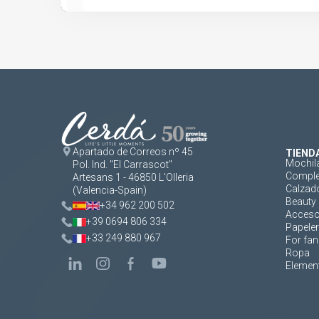
Apartado de Correos nº 45
TIEND
Mochil
Pol. Ind. "El Carrascot"
Comple
Artesans 1 - 46850 L'Olleria
Calzad
(Valencia-Spain)
Beauty 
+34 962 200 502
Acceso
+39 0694 806 334
Papeler
+33 249 880 967
For fan
Ropa
Element