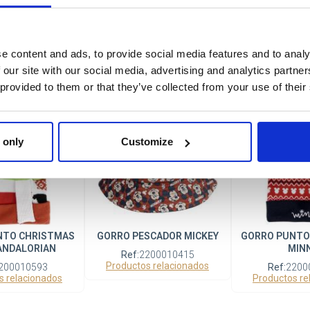
SCADOR HELLO
GORRO TRICOT POMPOM
GORRO PUNTO
KITTY
HARRY POTTER SLYTHERIN
PA
e content and ads, to provide social media features and to analy
200010422
Ref:
2200009659
Ref:
2200
 our site with our social media, advertising and analytics partn
s relacionados
Productos relacionados
Productos re
 provided to them or that they’ve collected from your use of their
Oferta
 only
Customize
NTO CHRISTMAS
GORRO PESCADOR MICKEY
GORRO PUNTO
ANDALORIAN
MINN
Ref:
2200010415
Productos relacionados
200010593
Ref:
2200
s relacionados
Productos re