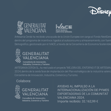
Artesanía Cerdá ha recibido una ayuda de la Unión Europea con cargo al Fondo NextGene
dentro del programa de incentivos ligados al autoconsumo y almacenamiento, con fuentes
Demográfico, gestionado por el IVACE, a través de la Consellería de Economía Sostenible,
ARTESANIA CERDA SL, ha realizado el proyecto “MEJORA DEL ENTORNO IT DE ARTESANÍA 
2024, dentro de la sexta fase de implantación del Plan estratégico de la industria vale
Conselleria de Innovación, Industria, Comercio y Turismo.