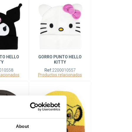
TO HELLO
GORRO PUNTO HELLO
TY
KITTY
010558
Ref:
2200010557
lacionados
Productos relacionados
About