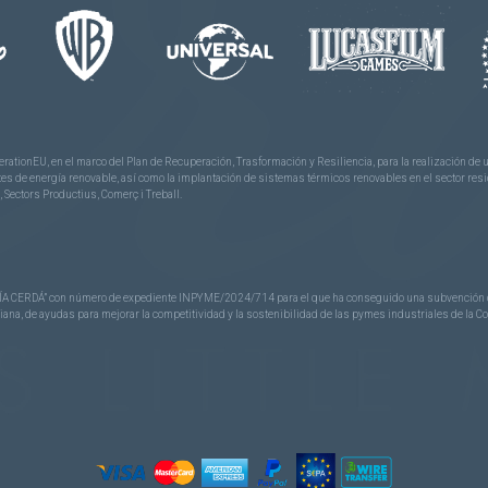
rationEU, en el marco del Plan de Recuperación, Trasformación y Resiliencia, para la realización d
 de energía renovable, así como la implantación de sistemas térmicos renovables en el sector reside
 Sectors Productius, Comerç i Treball.
CERDÁ” con número de expediente INPYME/2024/714 para el que ha conseguido una subvención de 40
nciana, de ayudas para mejorar la competitividad y la sostenibilidad de las pymes industriales de la 