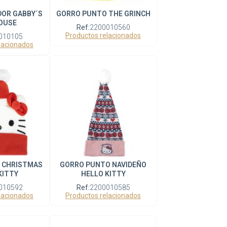
OR GABBY´S
GORRO PUNTO THE GRINCH
OUSE
Ref:
2200010560
Productos relacionados
010105
lacionados
 CHRISTMAS
GORRO PUNTO NAVIDEÑO
KITTY
HELLO KITTY
010592
Ref:
2200010585
lacionados
Productos relacionados