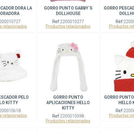
CADOR DORA LA
GORRO PUNTO GABBY´S
GORRO PESCAD
LORADORA
DOLLHOUSE
DOLLH
200010727
Ref:
2200010277
Ref:
2200
s relacionados
Productos relacionados
Productos re
ESCADOR PELO
GORRO PUNTO
GORRO PUNTO
LO KITTY
APLICACIONES HELLO
HELLO 
KITTY
200010618
Ref:
2200
s relacionados
Productos re
Ref:
2200010598
Productos relacionados