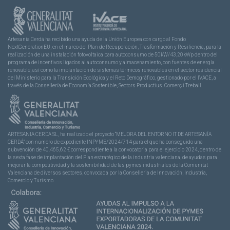
Artesanía Cerdá ha recibido una ayuda de la Unión Europea con cargo al Fondo
NextGenerationEU, en el marco del Plan de Recuperación, Trasformación y Resiliencia, para la
realización de una instalación fotovoltaica para autoconsumo de 50kW/43,20kWp dentro del
programa de incentivos ligados al autoconsumo y almacenamiento, con fuentes de energía
renovable, así como la implantación de sistemas térmicos renovables en el sector residencial
del Ministerio para la Transición Ecológica y el Reto Demográfico, gestionado por el IVACE, a
través de la Consellería de Economía Sostenible, Sectors Productius, Comerç i Treball.
ARTESANIA CERDA SL, ha realizado el proyecto “MEJORA DEL ENTORNO IT DE ARTESANÍA
CERDÁ” con número de expediente INPYME/2024/714 para el que ha conseguido una
subvención de 40.465,62 € correspondiente a la convocatoria para el ejercicio 2024, dentro de
la sexta fase de implantación del Plan estratégico de la industria valenciana, de ayudas para
mejorar la competitividad y la sostenibilidad de las pymes industriales de la Comunitat
Valenciana de diversos sectores, convocada por la Conselleria de Innovación, Industria,
Comercio y Turismo.