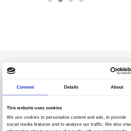
Consent
Details
About
Be the first to
know
This website uses cookies
Special offers, events and news from the
world of licensing, all at the click of a button.
We use cookies to personalise content and ads, to provide
social media features and to analyse our traffic. We also sha
information about your use of our site with our social media,