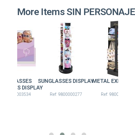
More Items SIN PERSONAJ
NGLASSES
SUNGLASSES DISPLAY
METAL EXHIBITOR
SSES DISPLAY
: 2600003534
Ref: 9800000277
Ref: 9800000287