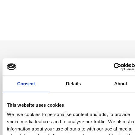
Be the first to
Consent
Details
About
know
Special offers, events and news from the
This website uses cookies
world of licensing, all at the click of a button.
We use cookies to personalise content and ads, to provide
social media features and to analyse our traffic. We also sha
information about your use of our site with our social media,