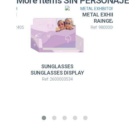
More Items SIN PERSONAJ
METAL EXHIBITORS
RAINGEAR
Ref: 9800000306
SUNGLASSES
EXPOSITOR CA
GLASSES DISPLAY
RAINGEAR
Ref: 2600003534
Ref: 980000030