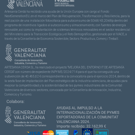
Artesanía Cerdá ha recibido una ayuda de la Unión Europea con cargo al Fondo
NextGenerationEU, en el marco del Plan de Recuperación, Trasformación y Resiliencia, para la
realización de una instalación fotovoltaica para autoconsumo de 50kW/43,20kWp dentro del
programa de incentivos ligados al autoconsumo y almacenamiento, con fuentes de energía
renovable, así como la implantación de sistemas térmicos renovables en el sector residencial
del Ministerio para la Transición Ecológica y el Reto Demográfico, gestionado por el IVACE, a
través de la Consellería de Economía Sostenible, Sectors Productius, Comerç i Treball.
ARTESANIA CERDA SL, ha realizado el proyecto “MEJORA DEL ENTORNO IT DE ARTESANÍA
CERDÁ” con número de expediente INPYME/2024/714 para el que ha conseguido una
subvención de 40.465,62 € correspondiente a la convocatoria para el ejercicio 2024, dentro de
la sexta fase de implantación del Plan estratégico de la industria valenciana, de ayudas para
mejorar la competitividad y la sostenibilidad de las pymes industriales de la Comunitat
Valenciana de diversos sectores, convocada por la Conselleria de Innovación, Industria,
Comercio y Turismo.