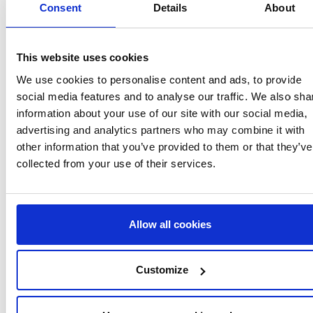
Consent
Details
About
8445484760125
2
This website uses cookies
We use cookies to personalise content and ads, to provide
social media features and to analyse our traffic. We also sha
information about your use of our site with our social media,
More Items THE GRINCH
advertising and analytics partners who may combine it with
other information that you’ve provided to them or that they’ve
Novedad
collected from your use of their services.
Allow all cookies
Customize
TED JERSEY
SHOPPING BAG THE
KNITTED JERSEY TRI
ISTMAS THE
GRINCH
CHRISTMAS THE