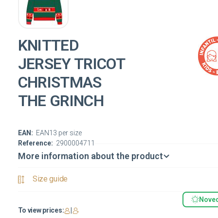
KNITTED
JERSEY TRICOT
CHRISTMAS
THE GRINCH
EAN:
EAN13 per size
Reference:
2900004711
More information about the product
Size guide
Nove
To view prices:
|