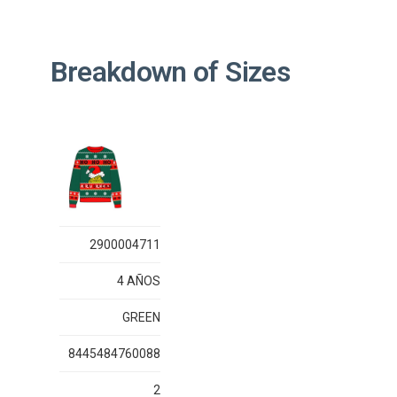
Breakdown of Sizes
2900004711
4 AÑOS
GREEN
8445484760088
2