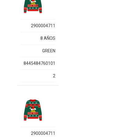
2900004711
8 AÑOS
GREEN
8445484760101
2
2900004711