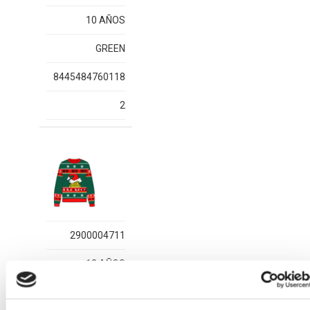
10 AÑOS
GREEN
8445484760118
2
2900004711
12 AÑOS
GREEN