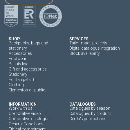
SHOP
SERVICES
Backpacks, bags and
Tailor-made projects
stationery
Digital catalogue integration
Accessories
Stock availability
Footwear
Beauty line
Gift and accessories
Stationery
For fan pets
Clothing
Elementos de public.
INFORMATION
CATALOGUES
Work with us
Catalogues by season
Corporative video
Catalogues by product
Corporative catalogue
Cerda's publications
General Conditions
Ethical commitment