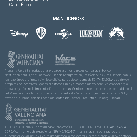
Canal Ético
MAIN LICENCES
Artesanía Cerdá ha recibido una ayuda de la Unión Europea con cargo al Fondo
NextGenerationEU, en el marco del Plan de Recuperación, Trasformación y Resiliencia, para la
realización de una instalación fotovoltaica para autoconsumo de 50kW/43,20kWp dentro del
programa de incentivos ligados al autoconsumo y almacenamiento, con fuentes de energía
renovable, así como la implantación de sistemas térmicos renovables en el sector residencial
del Ministerio para la Transición Ecológica y el Reto Demográfico, gestionado por el IVACE, a
través de la Consellería de Economía Sostenible, Sectors Productius, Comerç i Treball.
ARTESANIA CERDA SL, ha realizado el proyecto “MEJORA DEL ENTORNO IT DE ARTESANÍA
CERDÁ” con número de expediente INPYME/2024/714 para el que ha conseguido una
subvención de 40.465,62 € correspondiente a la convocatoria para el ejercicio 2024, dentro de