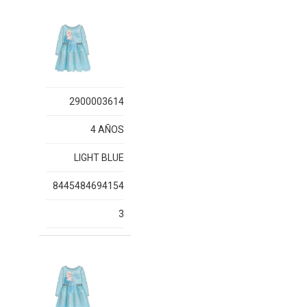
2900003614
4 AÑOS
LIGHT BLUE
8445484694154
3