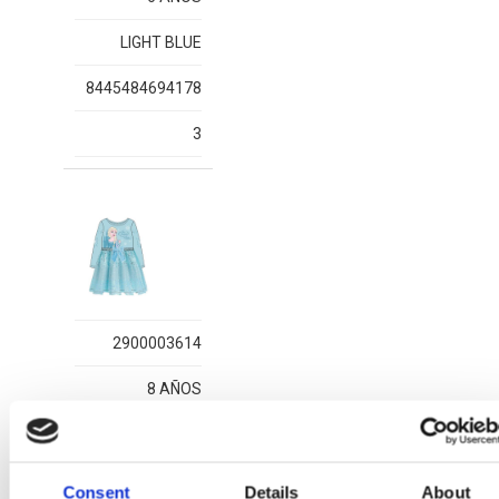
LIGHT BLUE
8445484694178
3
2900003614
8 AÑOS
LIGHT BLUE
8445484694185
Consent
Details
About