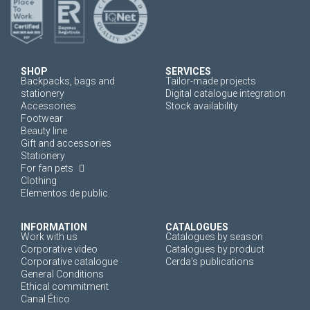
SHOP
SERVICES
Backpacks, bags and
Tailor-made projects
stationery
Digital catalogue integration
Accessories
Stock availability
Footwear
Beauty line
Gift and accessories
Stationery
For fan pets
Clothing
Elementos de public.
INFORMATION
CATALOGUES
Work with us
Catalogues by season
Corporative video
Catalogues by product
Corporative catalogue
Cerda's publications
General Conditions
Ethical commitment
Canal Ético