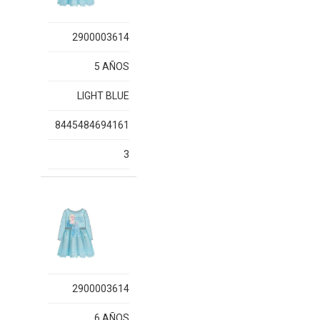
2900003614
5 AÑOS
LIGHT BLUE
8445484694161
3
2900003614
6 AÑOS