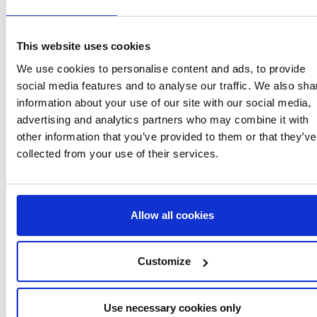
1
This website uses cookies
We use cookies to personalise content and ads, to provide
social media features and to analyse our traffic. We also sha
information about your use of our site with our social media,
More Items FROZEN
advertising and analytics partners who may combine it with
other information that you’ve provided to them or that they’ve
collected from your use of their services.
Allow all cookies
Customize
CAP SET OF
KIDS BACKPACK 3D
SUNGLASSES FROZEN
FROZEN
Use necessary cookies only
Ref: 2200010153
Ref: 2100005875