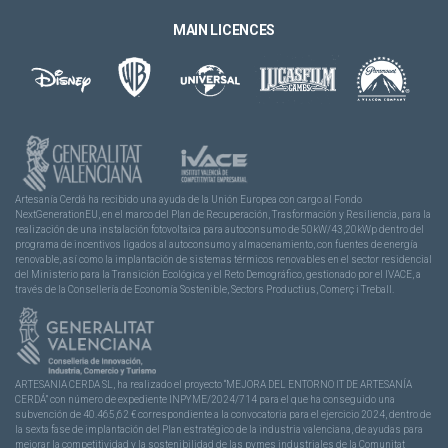
MAIN LICENCES
Artesanía Cerdá ha recibido una ayuda de la Unión Europea con cargo al Fondo
NextGenerationEU, en el marco del Plan de Recuperación, Trasformación y Resiliencia, para la
realización de una instalación fotovoltaica para autoconsumo de 50kW/43,20kWp dentro del
programa de incentivos ligados al autoconsumo y almacenamiento, con fuentes de energía
renovable, así como la implantación de sistemas térmicos renovables en el sector residencial
del Ministerio para la Transición Ecológica y el Reto Demográfico, gestionado por el IVACE, a
través de la Consellería de Economía Sostenible, Sectors Productius, Comerç i Treball.
ARTESANIA CERDA SL, ha realizado el proyecto “MEJORA DEL ENTORNO IT DE ARTESANÍA
CERDÁ” con número de expediente INPYME/2024/714 para el que ha conseguido una
subvención de 40.465,62 € correspondiente a la convocatoria para el ejercicio 2024, dentro de
la sexta fase de implantación del Plan estratégico de la industria valenciana, de ayudas para
mejorar la competitividad y la sostenibilidad de las pymes industriales de la Comunitat