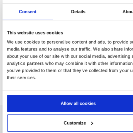
CAP SET OF
KIDS BACKPACK SCH
SUNGLASSES GABBY´S
GABBY´S DOLLHOUS
Consent
Details
Abou
DOLLHOUSE
Ref: 2200010097
Ref: 2100005125
This website uses cookies
We use cookies to personalise content and ads, to provide s
media features and to analyse our traffic. We also share info
about your use of our site with our social media, advertising 
analytics partners who may combine it with other information
you’ve provided to them or that they’ve collected from your u
their services.
Allow all cookies
Customize