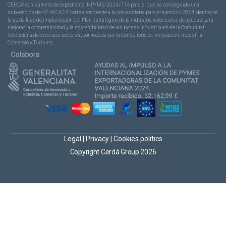
CERDÁ” con número de expediente INPYME/2024/714 para el que ha conseguido una
subvención de 40.465,62 € correspondiente a la convocatoria para el ejercicio 2024, dentro de
la sexta fase de implantación del Plan estratégico de la industria valenciana, de ayudas para
mejorar la competitividad y la sostenibilidad de las pymes industriales de la Comunitat
Valenciana de diversos sectores, convocada por la Conselleria de Innovación, Industria,
Comercio y Turismo.
Legal
|
Privacy
|
Cookies politics
Copyright Cerdá Group 2026