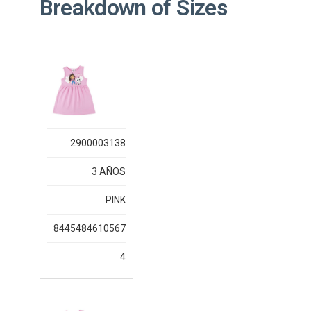
Breakdown of Sizes
2900003138
3 AÑOS
PINK
8445484610567
4