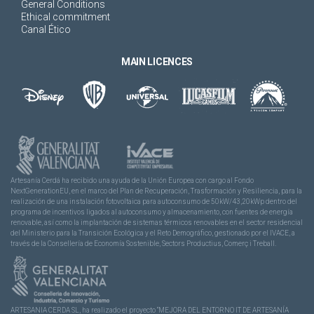
General Conditions
Ethical commitment
Canal Ético
MAIN LICENCES
Artesanía Cerdá ha recibido una ayuda de la Unión Europea con cargo al Fondo
NextGenerationEU, en el marco del Plan de Recuperación, Trasformación y Resiliencia, para la
realización de una instalación fotovoltaica para autoconsumo de 50kW/43,20kWp dentro del
programa de incentivos ligados al autoconsumo y almacenamiento, con fuentes de energía
renovable, así como la implantación de sistemas térmicos renovables en el sector residencial
del Ministerio para la Transición Ecológica y el Reto Demográfico, gestionado por el IVACE, a
través de la Consellería de Economía Sostenible, Sectors Productius, Comerç i Treball.
ARTESANIA CERDA SL, ha realizado el proyecto “MEJORA DEL ENTORNO IT DE ARTESANÍA