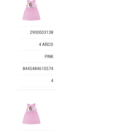
2900003138
4 AÑOS
PINK
8445484610574
4