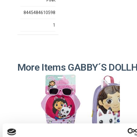
PINK
8445484610598
1
More Items GABBY´S DOLL