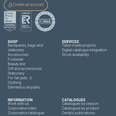
Create an account
SHOP
SERVICES
Backpacks, bags and
Tailor-made projects
stationery
Digital catalogue integration
Accessories
Stock availability
Footwear
Beauty line
Gift and accessories
Stationery
For fan pets
Clothing
Elementos de public.
INFORMATION
CATALOGUES
Work with us
Catalogues by season
Corporative video
Catalogues by product
Corporative catalogue
Cerda's publications