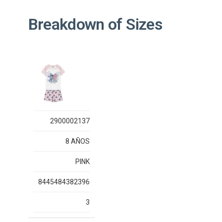
Breakdown of Sizes
2900002137
8 AÑOS
PINK
8445484382396
3