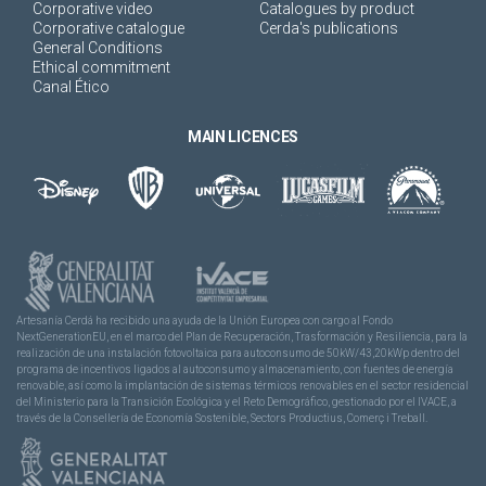
Corporative video
Catalogues by product
Corporative catalogue
Cerda's publications
General Conditions
Ethical commitment
Canal Ético
MAIN LICENCES
Artesanía Cerdá ha recibido una ayuda de la Unión Europea con cargo al Fondo
NextGenerationEU, en el marco del Plan de Recuperación, Trasformación y Resiliencia, para la
realización de una instalación fotovoltaica para autoconsumo de 50kW/43,20kWp dentro del
programa de incentivos ligados al autoconsumo y almacenamiento, con fuentes de energía
renovable, así como la implantación de sistemas térmicos renovables en el sector residencial
del Ministerio para la Transición Ecológica y el Reto Demográfico, gestionado por el IVACE, a
través de la Consellería de Economía Sostenible, Sectors Productius, Comerç i Treball.