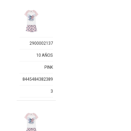
2900002137
10 AÑOS
PINK
8445484382389
3