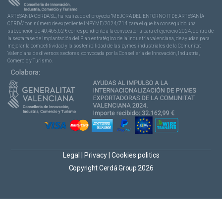
ARTESANIA CERDA SL, ha realizado el proyecto “MEJORA DEL ENTORNO IT DE ARTESANÍA
CERDÁ” con número de expediente INPYME/2024/714 para el que ha conseguido una
subvención de 40.465,62 € correspondiente a la convocatoria para el ejercicio 2024, dentro de
la sexta fase de implantación del Plan estratégico de la industria valenciana, de ayudas para
mejorar la competitividad y la sostenibilidad de las pymes industriales de la Comunitat
Valenciana de diversos sectores, convocada por la Conselleria de Innovación, Industria,
Comercio y Turismo.
Legal
|
Privacy
|
Cookies politics
Copyright Cerdá Group 2026