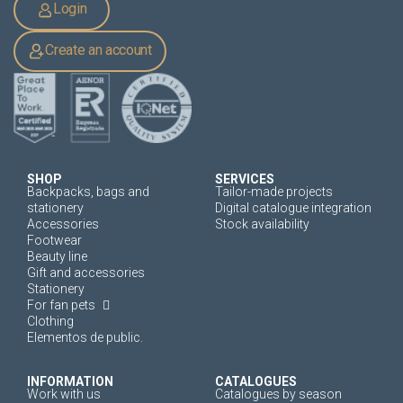
Login
Create an account
SHOP
SERVICES
Backpacks, bags and
Tailor-made projects
stationery
Digital catalogue integration
Accessories
Stock availability
Footwear
Beauty line
Gift and accessories
Stationery
For fan pets
Clothing
Elementos de public.
INFORMATION
CATALOGUES
Work with us
Catalogues by season