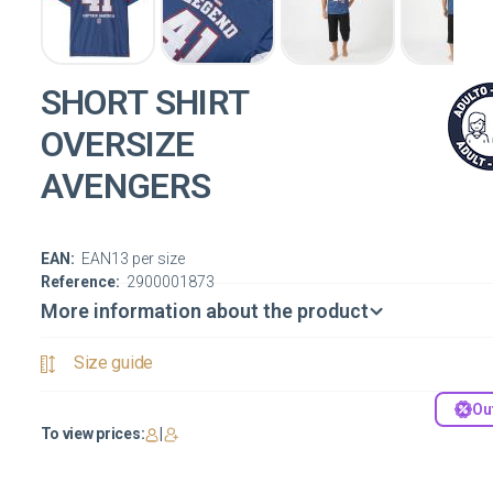
SHORT SHIRT
OVERSIZE
AVENGERS
EAN:
EAN13 per size
Reference:
2900001873
More information about the product
Size guide
Ou
To view prices:
|