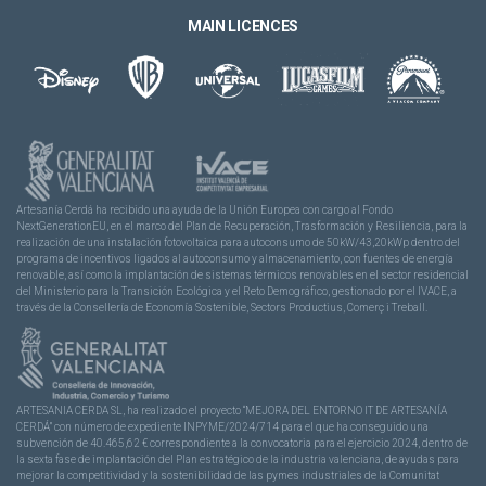
MAIN LICENCES
Artesanía Cerdá ha recibido una ayuda de la Unión Europea con cargo al Fondo
NextGenerationEU, en el marco del Plan de Recuperación, Trasformación y Resiliencia, para la
realización de una instalación fotovoltaica para autoconsumo de 50kW/43,20kWp dentro del
programa de incentivos ligados al autoconsumo y almacenamiento, con fuentes de energía
renovable, así como la implantación de sistemas térmicos renovables en el sector residencial
del Ministerio para la Transición Ecológica y el Reto Demográfico, gestionado por el IVACE, a
través de la Consellería de Economía Sostenible, Sectors Productius, Comerç i Treball.
ARTESANIA CERDA SL, ha realizado el proyecto “MEJORA DEL ENTORNO IT DE ARTESANÍA
CERDÁ” con número de expediente INPYME/2024/714 para el que ha conseguido una
subvención de 40.465,62 € correspondiente a la convocatoria para el ejercicio 2024, dentro de
la sexta fase de implantación del Plan estratégico de la industria valenciana, de ayudas para
mejorar la competitividad y la sostenibilidad de las pymes industriales de la Comunitat