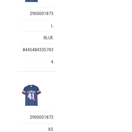
2900001873
L
BLUE
8445484335743
4
2900001873
XS