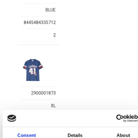
BLUE
8445484335712
2
2900001873
XL
BLUE
8445484335750
Consent
Details
About