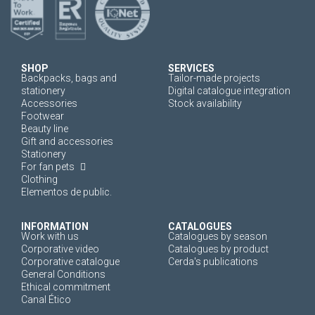
SHOP
SERVICES
Backpacks, bags and
Tailor-made projects
stationery
Digital catalogue integration
Accessories
Stock availability
Footwear
Beauty line
Gift and accessories
Stationery
For fan pets
Clothing
Elementos de public.
INFORMATION
CATALOGUES
Work with us
Catalogues by season
Corporative video
Catalogues by product
Corporative catalogue
Cerda's publications
General Conditions
Ethical commitment
Canal Ético