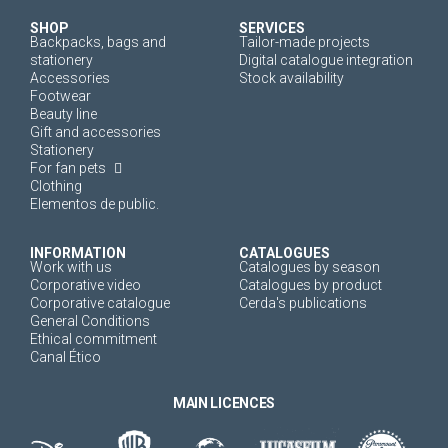
SHOP
SERVICES
Backpacks, bags and
Tailor-made projects
stationery
Digital catalogue integration
Accessories
Stock availability
Footwear
Beauty line
Gift and accessories
Stationery
For fan pets
Clothing
Elementos de public.
INFORMATION
CATALOGUES
Work with us
Catalogues by season
Corporative video
Catalogues by product
Corporative catalogue
Cerda's publications
General Conditions
Ethical commitment
Canal Ético
MAIN LICENCES