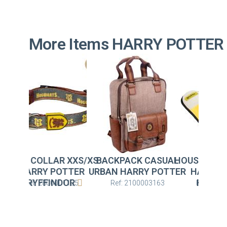
More Items HARRY POTTER
OLLAR XXS/XS
BACKPACK CASUAL
HOUSE SLIPPERS OP
RY POTTER
URBAN HARRY POTTER
HARRY POTTER
YFFINDOR
HUFFLEPUFF
: 2800001125
Ref: 2100003163
Ref: 2300006864