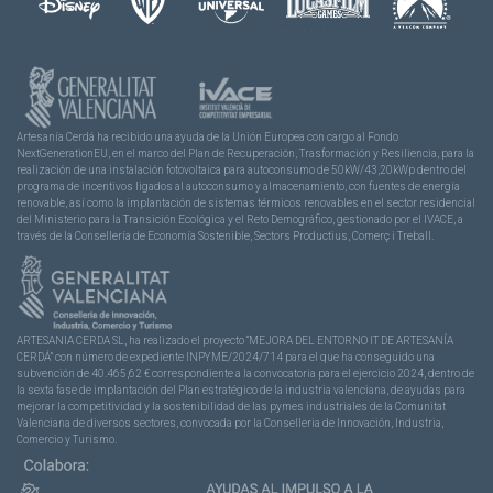
Artesanía Cerdá ha recibido una ayuda de la Unión Europea con cargo al Fondo
NextGenerationEU, en el marco del Plan de Recuperación, Trasformación y Resiliencia, para la
realización de una instalación fotovoltaica para autoconsumo de 50kW/43,20kWp dentro del
programa de incentivos ligados al autoconsumo y almacenamiento, con fuentes de energía
renovable, así como la implantación de sistemas térmicos renovables en el sector residencial
del Ministerio para la Transición Ecológica y el Reto Demográfico, gestionado por el IVACE, a
través de la Consellería de Economía Sostenible, Sectors Productius, Comerç i Treball.
ARTESANIA CERDA SL, ha realizado el proyecto “MEJORA DEL ENTORNO IT DE ARTESANÍA
CERDÁ” con número de expediente INPYME/2024/714 para el que ha conseguido una
subvención de 40.465,62 € correspondiente a la convocatoria para el ejercicio 2024, dentro de
la sexta fase de implantación del Plan estratégico de la industria valenciana, de ayudas para
mejorar la competitividad y la sostenibilidad de las pymes industriales de la Comunitat
Valenciana de diversos sectores, convocada por la Conselleria de Innovación, Industria,
Comercio y Turismo.