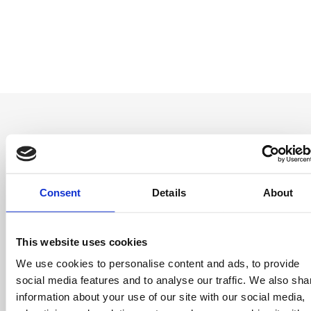
Be the first to
Consent
Details
About
know
Special offers, events and news from the
This website uses cookies
world of licensing, all at the click of a button.
We use cookies to personalise content and ads, to provide
social media features and to analyse our traffic. We also sha
information about your use of our site with our social media,