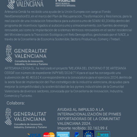
Artesanía Cerdá ha recibido una ayuda de la Unión Europea con cargo al Fondo
NextGenerationEU, en el marco del Plan de Recuperación, Trasformación y Resiliencia, para la
realización de una instalación fotovoltaica para autoconsumo de 50kW/43,20kWp dentro del
programa de incentivos ligados al autoconsumo y almacenamiento, con fuentes de energía
renovable, así como la implantación de sistemas térmicos renovables en el sector residencial
del Ministerio para la Transición Ecológica y el Reto Demográfico, gestionado por el IVACE, a
través de la Consellería de Economía Sostenible, Sectors Productius, Comerç i Treball.
ARTESANIA CERDA SL, ha realizado el proyecto “MEJORA DEL ENTORNO IT DE ARTESANÍA
CERDÁ” con número de expediente INPYME/2024/714 para el que ha conseguido una
subvención de 40.465,62 € correspondiente a la convocatoria para el ejercicio 2024, dentro de
la sexta fase de implantación del Plan estratégico de la industria valenciana, de ayudas para
mejorar la competitividad y la sostenibilidad de las pymes industriales de la Comunitat
Valenciana de diversos sectores, convocada por la Conselleria de Innovación, Industria,
Comercio y Turismo.