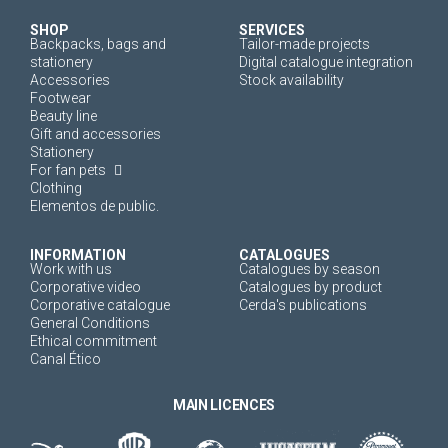
SHOP
SERVICES
Backpacks, bags and
Tailor-made projects
stationery
Digital catalogue integration
Accessories
Stock availability
Footwear
Beauty line
Gift and accessories
Stationery
For fan pets
Clothing
Elementos de public.
INFORMATION
CATALOGUES
Work with us
Catalogues by season
Corporative video
Catalogues by product
Corporative catalogue
Cerda's publications
General Conditions
Ethical commitment
Canal Ético
MAIN LICENCES