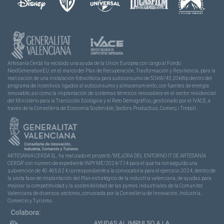
Artesanía Cerdá ha recibido una ayuda de la Unión Europea con cargo al Fondo
NextGenerationEU, en el marco del Plan de Recuperación, Trasformación y Resiliencia, para la
realización de una instalación fotovoltaica para autoconsumo de 50kW/43,20kWp dentro del
programa de incentivos ligados al autoconsumo y almacenamiento, con fuentes de energía
renovable, así como la implantación de sistemas térmicos renovables en el sector residencial
del Ministerio para la Transición Ecológica y el Reto Demográfico, gestionado por el IVACE, a
través de la Consellería de Economía Sostenible, Sectors Productius, Comerç i Treball.
ARTESANIA CERDA SL, ha realizado el proyecto “MEJORA DEL ENTORNO IT DE ARTESANÍA
CERDÁ” con número de expediente INPYME/2024/714 para el que ha conseguido una
subvención de 40.465,62 € correspondiente a la convocatoria para el ejercicio 2024, dentro de
la sexta fase de implantación del Plan estratégico de la industria valenciana, de ayudas para
mejorar la competitividad y la sostenibilidad de las pymes industriales de la Comunitat
Valenciana de diversos sectores, convocada por la Conselleria de Innovación, Industria,
Comercio y Turismo.