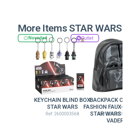
More Items STAR WARS
Novedad
Outlet
KEYCHAIN BLIND BOX
BACKPACK CASUA
STAR WARS
FASHION FAUX-LEAT
STAR WARS DART
Ref: 2600003568
Ref: 2100005323
VADER