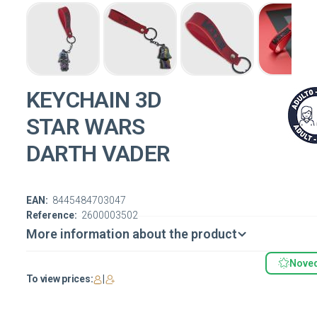
KEYCHAIN 3D
STAR WARS
DARTH VADER
EAN:
8445484703047
Reference:
2600003502
More information about the product
Nove
To view prices:
|