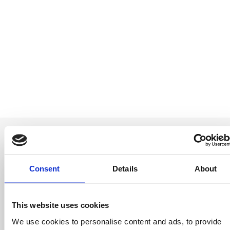
Consent
Details
About
Be the first to
know
This website uses cookies
We use cookies to personalise content and ads, to provide
Special offers, events and news from the