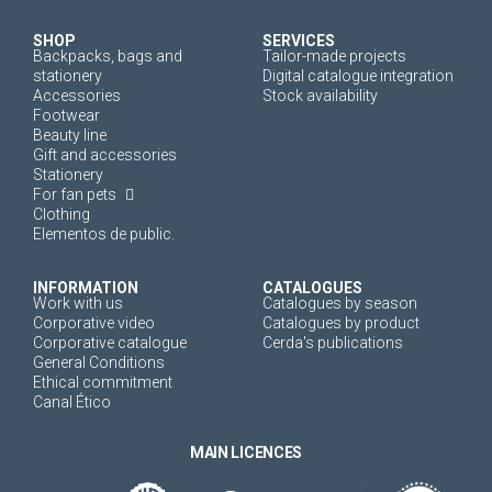
SHOP
SERVICES
Backpacks, bags and
Tailor-made projects
stationery
Digital catalogue integration
Accessories
Stock availability
Footwear
Beauty line
Gift and accessories
Stationery
For fan pets
Clothing
Elementos de public.
INFORMATION
CATALOGUES
Work with us
Catalogues by season
Corporative video
Catalogues by product
Corporative catalogue
Cerda's publications
General Conditions
Ethical commitment
Canal Ético
MAIN LICENCES