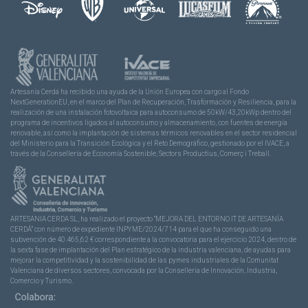
Artesanía Cerdá ha recibido una ayuda de la Unión Europea con cargo al Fondo
NextGenerationEU, en el marco del Plan de Recuperación, Trasformación y Resiliencia, para la
realización de una instalación fotovoltaica para autoconsumo de 50kW/43,20kWp dentro del
programa de incentivos ligados al autoconsumo y almacenamiento, con fuentes de energía
renovable, así como la implantación de sistemas térmicos renovables en el sector residencial
del Ministerio para la Transición Ecológica y el Reto Demográfico, gestionado por el IVACE, a
través de la Consellería de Economía Sostenible, Sectors Productius, Comerç i Treball.
ARTESANIA CERDA SL, ha realizado el proyecto “MEJORA DEL ENTORNO IT DE ARTESANÍA
CERDÁ” con número de expediente INPYME/2024/714 para el que ha conseguido una
subvención de 40.465,62 € correspondiente a la convocatoria para el ejercicio 2024, dentro de
la sexta fase de implantación del Plan estratégico de la industria valenciana, de ayudas para
mejorar la competitividad y la sostenibilidad de las pymes industriales de la Comunitat
Valenciana de diversos sectores, convocada por la Conselleria de Innovación, Industria,
Comercio y Turismo.