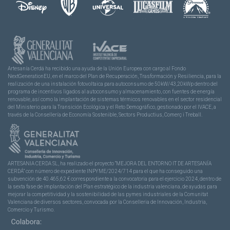
Artesanía Cerdá ha recibido una ayuda de la Unión Europea con cargo al Fondo
NextGenerationEU, en el marco del Plan de Recuperación, Trasformación y Resiliencia, para la
realización de una instalación fotovoltaica para autoconsumo de 50kW/43,20kWp dentro del
programa de incentivos ligados al autoconsumo y almacenamiento, con fuentes de energía
renovable, así como la implantación de sistemas térmicos renovables en el sector residencial
del Ministerio para la Transición Ecológica y el Reto Demográfico, gestionado por el IVACE, a
través de la Consellería de Economía Sostenible, Sectors Productius, Comerç i Treball.
ARTESANIA CERDA SL, ha realizado el proyecto “MEJORA DEL ENTORNO IT DE ARTESANÍA
CERDÁ” con número de expediente INPYME/2024/714 para el que ha conseguido una
subvención de 40.465,62 € correspondiente a la convocatoria para el ejercicio 2024, dentro de
la sexta fase de implantación del Plan estratégico de la industria valenciana, de ayudas para
mejorar la competitividad y la sostenibilidad de las pymes industriales de la Comunitat
Valenciana de diversos sectores, convocada por la Conselleria de Innovación, Industria,
Comercio y Turismo.