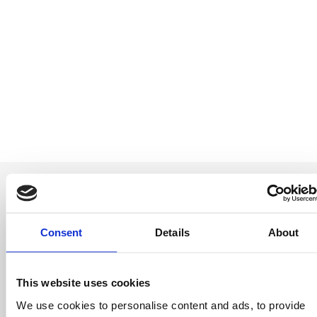
Consent
Details
About
Be the first to
know
This website uses cookies
We use cookies to personalise content and ads, to provide
Special offers, events and news from the