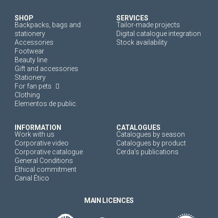
SHOP
SERVICES
Backpacks, bags and
Tailor-made projects
stationery
Digital catalogue integration
Accessories
Stock availability
Footwear
Beauty line
Gift and accessories
Stationery
For fan pets
Clothing
Elementos de public.
INFORMATION
CATALOGUES
Work with us
Catalogues by season
Corporative video
Catalogues by product
Corporative catalogue
Cerda's publications
General Conditions
Ethical commitment
Canal Ético
MAIN LICENCES