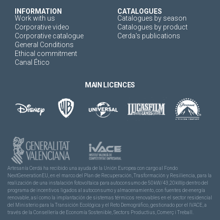
INFORMATION
CATALOGUES
Work with us
Catalogues by season
Corporative video
Catalogues by product
Corporative catalogue
Cerda's publications
General Conditions
Ethical commitment
Canal Ético
MAIN LICENCES
Artesanía Cerdá ha recibido una ayuda de la Unión Europea con cargo al Fondo
NextGenerationEU, en el marco del Plan de Recuperación, Trasformación y Resiliencia, para la
realización de una instalación fotovoltaica para autoconsumo de 50kW/43,20kWp dentro del
programa de incentivos ligados al autoconsumo y almacenamiento, con fuentes de energía
renovable, así como la implantación de sistemas térmicos renovables en el sector residencial
del Ministerio para la Transición Ecológica y el Reto Demográfico, gestionado por el IVACE, a
través de la Consellería de Economía Sostenible, Sectors Productius, Comerç i Treball.