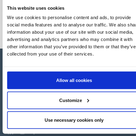
This website uses cookies
We use cookies to personalise content and ads, to provide
social media features and to analyse our traffic. We also sha
information about your use of our site with our social media,
advertising and analytics partners who may combine it with
other information that you’ve provided to them or that they’ve
collected from your use of their services.
Allow all cookies
Apartado de Correos nº 45
Pol. Ind. "El Carrascot"
Artesans 1 - 46850 L'Olleria
Customize
(Valencia-Spain)
+34 962 200 502
+39 0694 806 334
Use necessary cookies only
+33 249 880 967