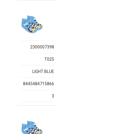
2300007398
T025
LIGHT BLUE
8445484715866
3