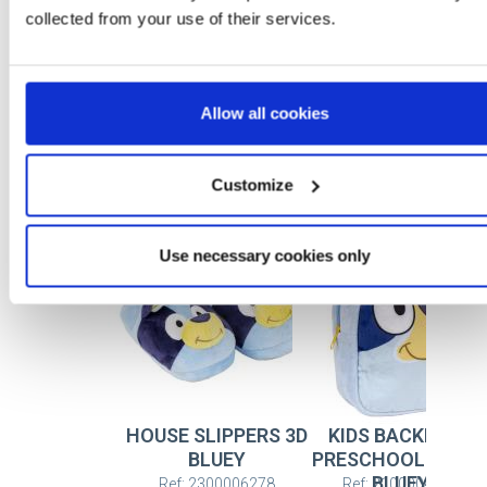
collected from your use of their services.
1
Allow all cookies
More Items BLUEY
Customize
Use necessary cookies only
HOUSE SLIPPERS 3D
KIDS BACKPACK
BLUEY
PRESCHOOL PLUS
BLUEY
Ref: 2300006278
Ref: 2100004866