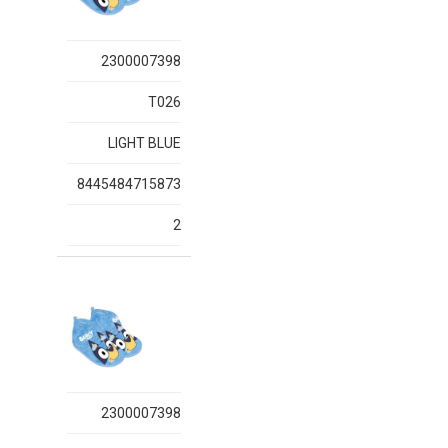
2300007398
T026
LIGHT BLUE
8445484715873
2
2300007398