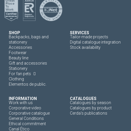
SHOP
SERVICES
Backpacks, bags and
Tailor-made projects
stationery
Digital catalogue integration
Accessories
Stock availability
Footwear
Beauty line
Gift and accessories
Stationery
For fan pets
Clothing
Elementos de public.
INFORMATION
CATALOGUES
Work with us
Catalogues by season
Corporative video
Catalogues by product
Corporative catalogue
Cerda's publications
General Conditions
Ethical commitment
Canal Ético