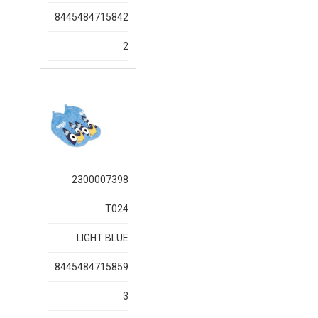
8445484715842
2
2300007398
T024
LIGHT BLUE
8445484715859
3