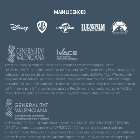
MAIN LICENCES
Artesanía Cerdá ha recibido una ayuda de la Unión Europea con cargo al Fondo
NextGenerationEU, en el marco del Plan de Recuperación, Trasformación y Resiliencia, para la
realización de una instalación fotovoltaica para autoconsumo de 50kW/43,20kWp dentro del
programa de incentivos ligados al autoconsumo y almacenamiento, con fuentes de energía
renovable, así como la implantación de sistemas térmicos renovables en el sector residencial
del Ministerio para la Transición Ecológica y el Reto Demográfico, gestionado por el IVACE, a
través de la Consellería de Economía Sostenible, Sectors Productius, Comerç i Treball.
ARTESANIA CERDA SL, ha realizado el proyecto “MEJORA DEL ENTORNO IT DE ARTESANÍA
CERDÁ” con número de expediente INPYME/2024/714 para el que ha conseguido una
subvención de 40.465,62 € correspondiente a la convocatoria para el ejercicio 2024, dentro de
la sexta fase de implantación del Plan estratégico de la industria valenciana, de ayudas para