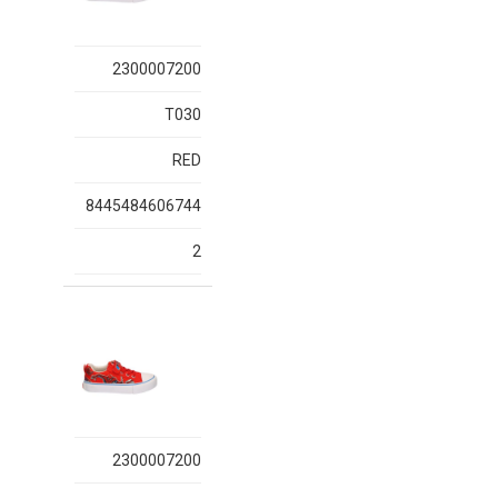
2300007200
T030
RED
8445484606744
2
2300007200