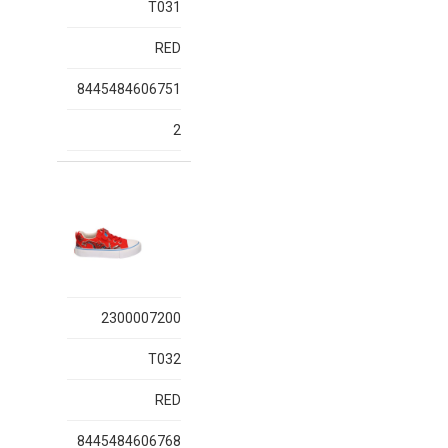
T031
RED
8445484606751
2
2300007200
T032
RED
8445484606768