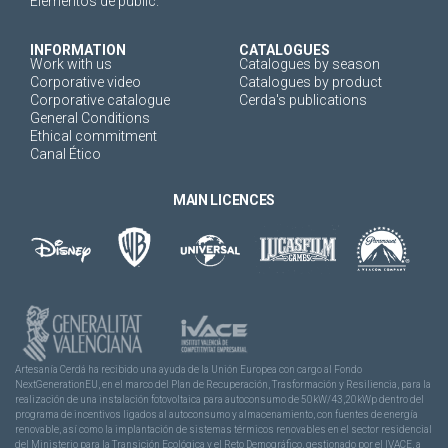
Elementos de public.
INFORMATION
CATALOGUES
Work with us
Catalogues by season
Corporative video
Catalogues by product
Corporative catalogue
Cerda's publications
General Conditions
Ethical commitment
Canal Ético
MAIN LICENCES
Artesanía Cerdá ha recibido una ayuda de la Unión Europea con cargo al Fondo
NextGenerationEU, en el marco del Plan de Recuperación, Trasformación y Resiliencia, para la
realización de una instalación fotovoltaica para autoconsumo de 50kW/43,20kWp dentro del
programa de incentivos ligados al autoconsumo y almacenamiento, con fuentes de energía
renovable, así como la implantación de sistemas térmicos renovables en el sector residencial
del Ministerio para la Transición Ecológica y el Reto Demográfico, gestionado por el IVACE, a