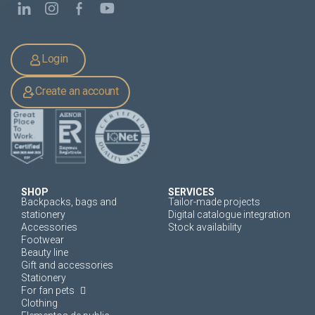
Login
Create an account
SHOP
SERVICES
Backpacks, bags and
Tailor-made projects
stationery
Digital catalogue integration
Accessories
Stock availability
Footwear
Beauty line
Gift and accessories
Stationery
For fan pets
Clothing