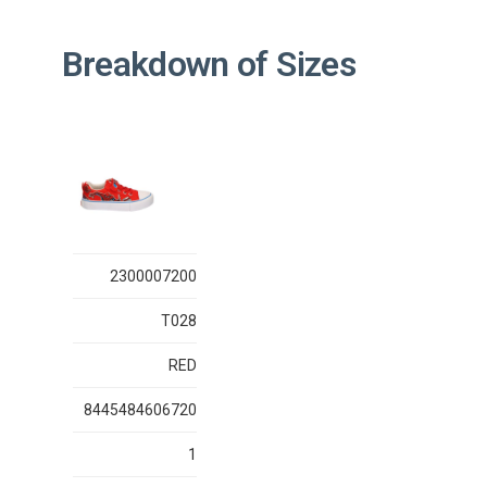
Breakdown of Sizes
2300007200
T028
RED
8445484606720
1