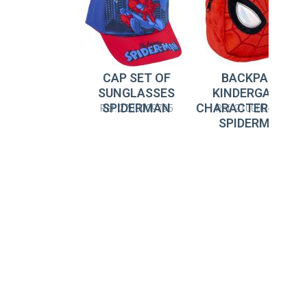
CAP SET OF
BACKPACK
SUNGLASSES
KINDERGARTE
SPIDERMAN
CHARACTER PLUS
Ref: 2200009795
Ref: 2100004318
SPIDERMAN