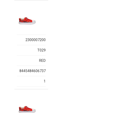
2300007200
T029
RED
8445484606737
1