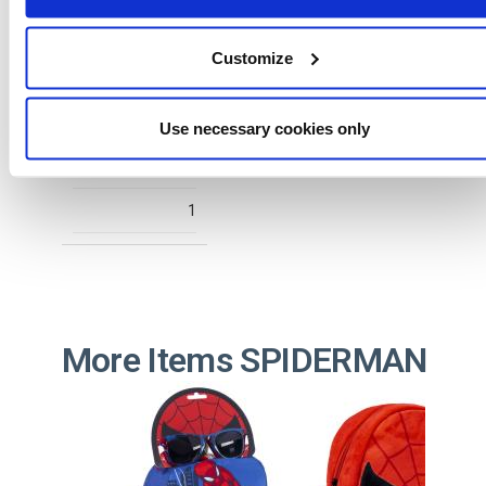
2300007200
Customize
T035
RED
Use necessary cookies only
8445484606799
1
More Items SPIDERMAN