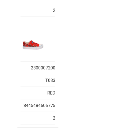
2
2300007200
T033
RED
8445484606775
2