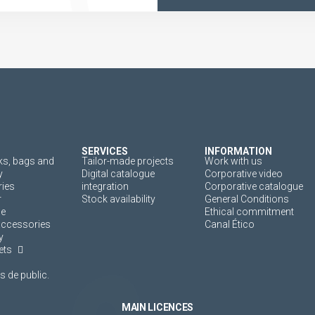
SERVICES
INFORMATION
s, bags and
Tailor-made projects
Work with us
y
Digital catalogue
Corporative video
ies
integration
Corporative catalogue
r
Stock availability
General Conditions
ne
Ethical commitment
accessories
Canal Ético
y
ets
 de public.
MAIN LICENCES