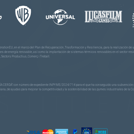
rationEU, en el marco del Plan de Recuperación, Trasformación y Resiliencia, para la realización d
 de energía renovable, así como la implantación de sistemas térmicos renovables en el sector reside
 Sectors Productius, Comerç i Treball.
CERDÁ” con número de expediente INPYME/2024/714 para el que ha conseguido una subvención de 40
nciana, de ayudas para mejorar la competitividad y la sostenibilidad de las pymes industriales de la 