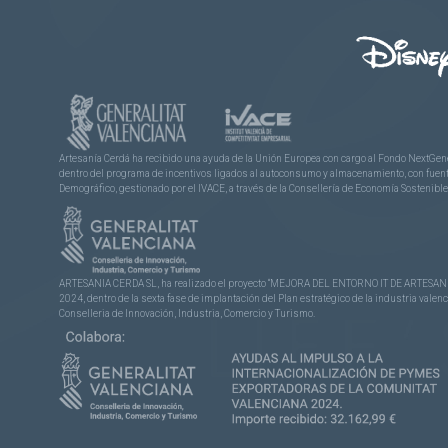
Artesanía Cerdá ha recibido una ayuda de la Unión Europea con cargo al Fondo NextGene
dentro del programa de incentivos ligados al autoconsumo y almacenamiento, con fuentes
Demográfico, gestionado por el IVACE, a través de la Consellería de Economía Sostenible,
ARTESANIA CERDA SL, ha realizado el proyecto “MEJORA DEL ENTORNO IT DE ARTESANÍA 
2024, dentro de la sexta fase de implantación del Plan estratégico de la industria vale
Conselleria de Innovación, Industria, Comercio y Turismo.