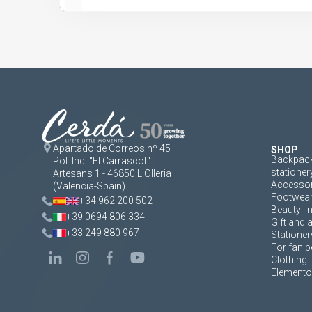
Apartado de Correos nº 45
SHOP
Backpack
Pol. Ind. "El Carrascot"
stationer
Artesans 1 - 46850 L'Olleria
Accessor
(Valencia-Spain)
Footwea
+34 962 200 502
Beauty li
+39 0694 806 334
Gift and 
+33 249 880 967
Stationer
For fan p
Clothing
Elementos