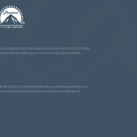
e una instalación fotovoltaica para autoconsumo de 50kW/43,20kWp
ncial del Ministerio para la Transición Ecológica y el Reto
.465,62 € correspondiente a la convocatoria para el ejercicio
Comunitat Valenciana de diversos sectores, convocada por la