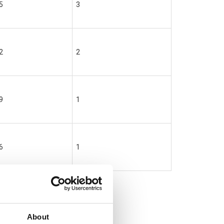
5
3
2
2
9
1
6
1
About