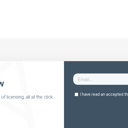
w
 licensing, all at the click